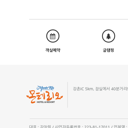
객실예약
글램핑
강촌IC 5km, 잠실에서 40분거리
대표 : 강창희 / 사업자등록번호 : 223-81-17011 / 업