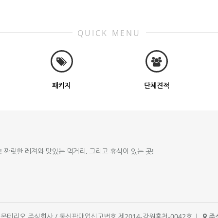
QUICK MENU
패키지
단체견적
!! 짜릿한 레져와 맛있는 먹거리, 그리고 휴식이 있는 곳!
체명 : 몬테리오 주식회사 / 통신판매업신고번호 제2014-강원홍천-0042호
|
주소