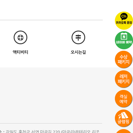
액티비티
오시는길
 :
강원도 홍천군 서면 마곡길 220 (마곡리)몬테리오 리조