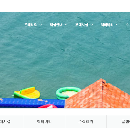
몬테리오
객실안내
부대시설
액티비티
수
대시설
액티비티
수상레저
글램