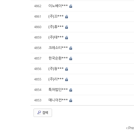
이노베이***
4862
(주)끄***
4861
(주)휴***
4860
(주)태***
4859
크레소티***
4858
한국순환***
4857
(주)청***
4856
(주)리***
4855
특허법인***
4854
매니아컨***
4853
검색
Pre