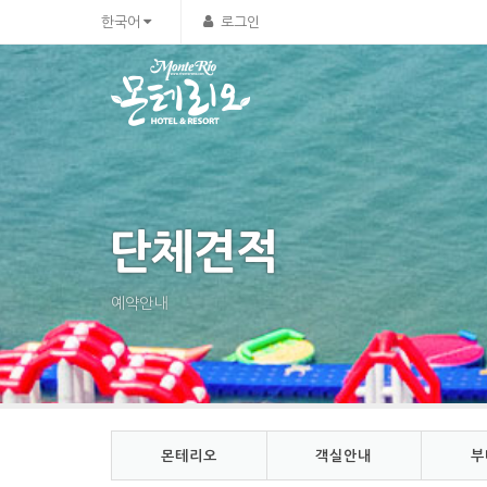
Sketchbook5, 스케치북5
Sketchbook5, 스케치북5
한국어
로그인
단체견적
예약안내
몬테리오
객실안내
부