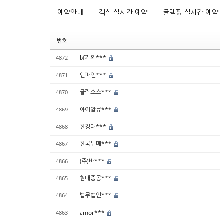
예약안내
객실 실시간 예약
글램핑 실시간 예약
번호
bf기획***
4872
엔파인***
4871
글락소스***
4870
아이알큐***
4869
한경대***
4868
한국뉴매***
4867
(주)바***
4866
현대중공***
4865
법무법인***
4864
amor***
4863