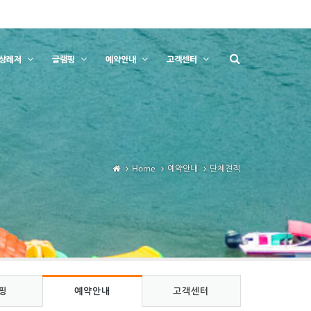
상레저
글램핑
예약안내
고객센터
Home
예약안내
단체견적
핑
예약안내
고객센터