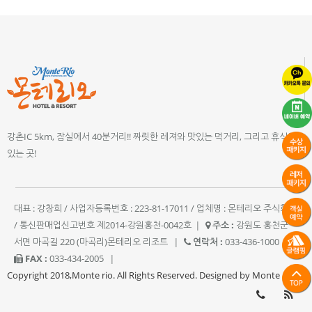
강촌IC 5km, 잠실에서 40분거리!! 짜릿한 레져와 맛있는 먹거리, 그리고 휴식이
있는 곳!
대표 : 강창희 / 사업자등록번호 : 223-81-17011 / 업체명 : 몬테리오 주식회사
/ 통신판매업신고번호 제2014-강원홍천-0042호
|
주소 :
강원도 홍천군
서면 마곡길 220 (마곡리)몬테리오 리조트
|
연락처 :
033-436-1000
|
FAX :
033-434-2005
|
Copyright 2018,Monte rio. All Rights Reserved. Designed by Monte rio.