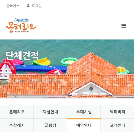
Sketchbook5, 스케치북5
Sketchbook5, 스케치북5
한국어
로그인
단체견적
예약안내
Home
예약안내
단체견적
몬테리오
객실안내
부대시설
액티비티
수상레저
글램핑
예약안내
고객센터