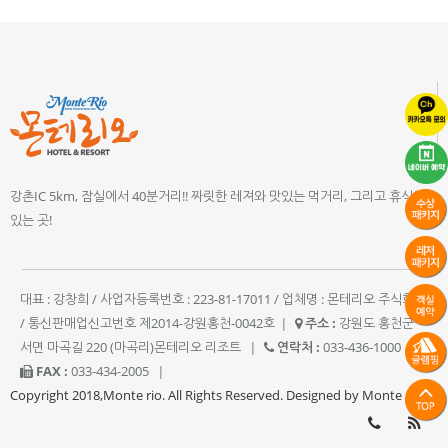
강촌IC 5km, 잠실에서 40분거리!! 짜릿한 레져와 맛있는 먹거리, 그리고 휴식이
있는 곳!
대표 : 강창희 / 사업자등록번호 : 223-81-17011 / 업체명 : 몬테리오 주식회사
/ 통신판매업신고번호 제2014-강원홍천-0042호
|
주소 :
강원도 홍천군
서면 마곡길 220 (마곡리)몬테리오 리조트
|
연락처 :
033-436-1000
|
FAX :
033-434-2005
|
Copyright 2018,Monte rio. All Rights Reserved. Designed by Monte rio.