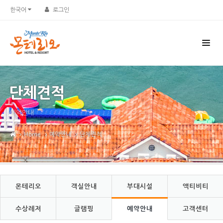
Sketchbook5, 스케치북5
Sketchbook5, 스케치북5
한국어
로그인
단체견적
예약안내
Home
예약안내
단체견적
몬테리오
객실안내
부대시설
액티비티
수상레저
글램핑
예약안내
고객센터