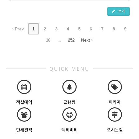
쓰기
Prev
1
2
3
4
5
6
7
8
9
10
...
252
Next
QUICK MENU
객실예약
글램핑
패키지
단체견적
액티비티
오시는길