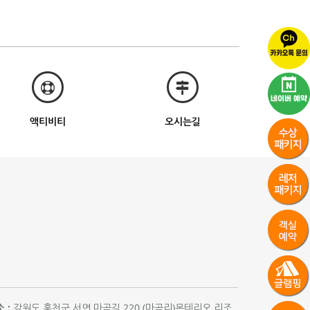
액티비티
오시는길
 :
강원도 홍천군 서면 마곡길 220 (마곡리)몬테리오 리조