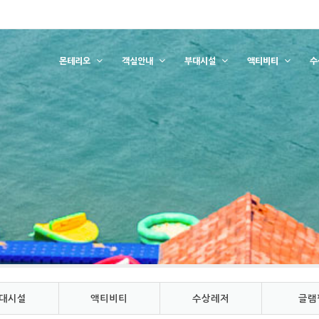
몬테리오
객실안내
부대시설
액티비티
수
대시설
액티비티
수상레저
글램