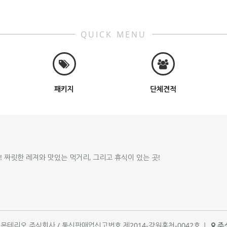
QUICK MENU
패키지
단체견적
!! 짜릿한 레져와 맛있는 먹거리, 그리고 휴식이 있는 곳!
체명 : 몬테리오 주식회사 / 통신판매업신고번호 제2014-강원홍천-0042호
|
주소