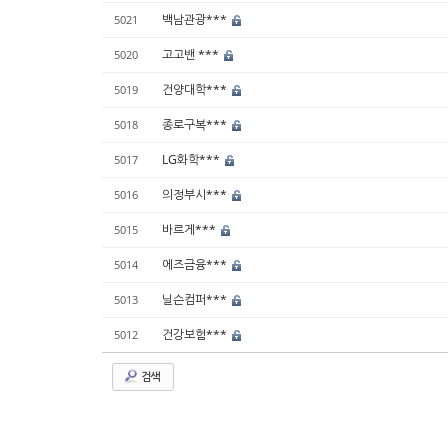
백남관광***
5021
고고밴 ***
5020
건양대학***
5019
종로구복***
5018
LG화학***
5017
의정부시***
5016
바르게***
5015
에즈금융***
5014
닐슨컴퍼***
5013
건강보험***
5012
검색