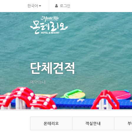
Sketchbook5, 스케치북5
Sketchbook5, 스케치북5
한국어
로그인
단체견적
예약안내
몬테리오
객실안내
부