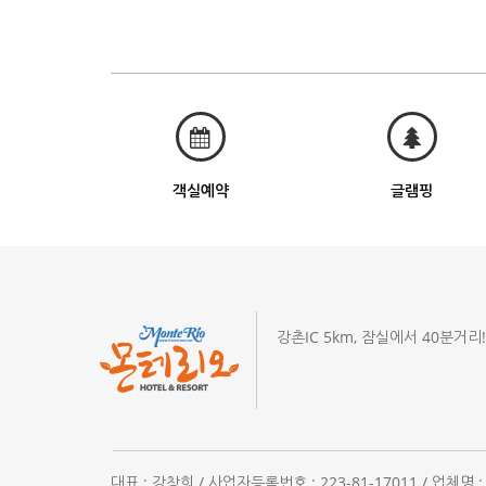
객실예약
글램핑
강촌IC 5km, 잠실에서 40분거리
대표 : 강창희 / 사업자등록번호 : 223-81-17011 / 업