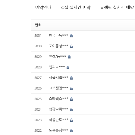
예약안내
객실 실시간 예약
글램핑 실시간 예약
번호
한국바둑***
5031
포이동성***
5030
휴젤/품***
5029
인피닉***
5028
서울시립***
5027
교보생명***
5026
스타웍스***
5025
영광교회***
5024
서울반도***
5023
노블홀딩***
5022