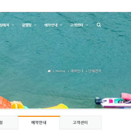
상레저
글램핑
예약안내
고객센터
Home
예약안내
단체견적
핑
예약안내
고객센터