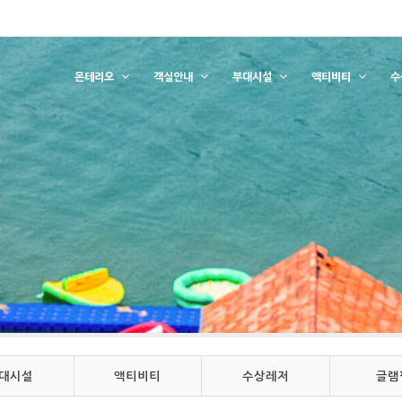
몬테리오
객실안내
부대시설
액티비티
수
대시설
액티비티
수상레저
글램