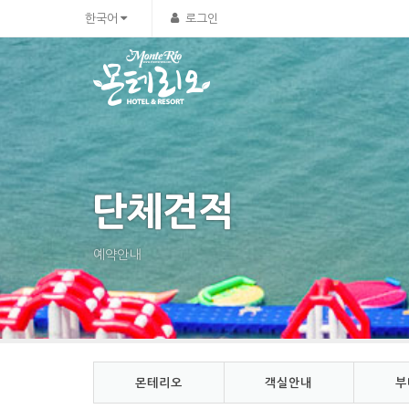
Sketchbook5, 스케치북5
Sketchbook5, 스케치북5
한국어
로그인
단체견적
예약안내
몬테리오
객실안내
부