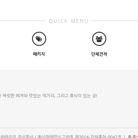
QUICK MENU
패키지
단체견적
!! 짜릿한 레져와 맛있는 먹거리, 그리고 휴식이 있는 곳!
체명 : 몬테리오 주식회사 / 통신판매업신고번호 제2014-강원홍천-0042호
|
주소