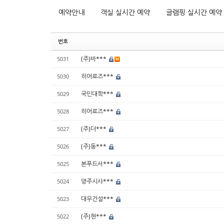
예약안내
객실 실시간 예약
글램핑 실시간 예약
번호
(주)바***
5031
히어로즈***
5030
국민대학***
5029
히어로즈***
5028
(주)더***
5027
(주)동***
5026
본푸드서***
5025
양주시사***
5024
대우건설***
5023
(주)현***
5022