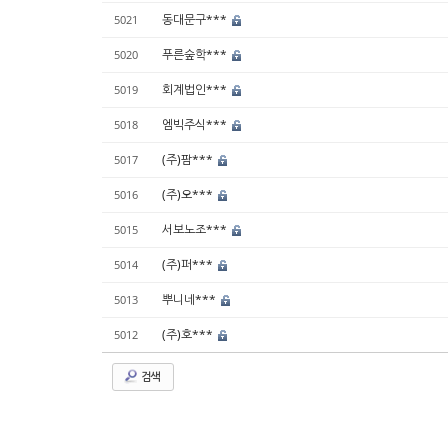
동대문구***
5021
푸른숲학***
5020
회계법인***
5019
엠빅주식***
5018
(주)팜***
5017
(주)오***
5016
서보노조***
5015
(주)퍼***
5014
뿌니네***
5013
(주)호***
5012
검색