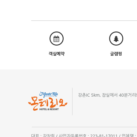
객실예약
글램핑
강촌IC 5km, 잠실에서 40분거리
대표 : 강창희 / 사업자등록번호 : 223-81-17011 / 업