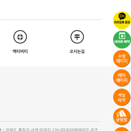
액티비티
오시는길
 :
강원도 홍천군 서면 마곡길 220 (마곡리)몬테리오 리조