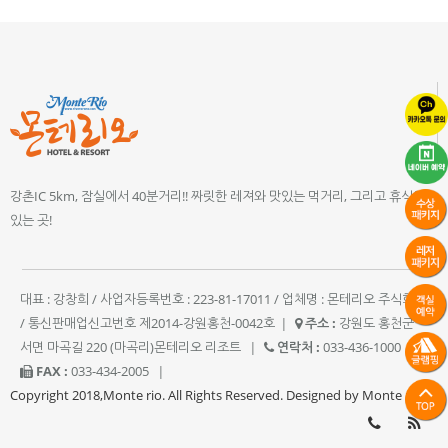
강촌IC 5km, 잠실에서 40분거리!! 짜릿한 레져와 맛있는 먹거리, 그리고 휴식이
있는 곳!
대표 : 강창희 / 사업자등록번호 : 223-81-17011 / 업체명 : 몬테리오 주식회사
/ 통신판매업신고번호 제2014-강원홍천-0042호
|
주소 :
강원도 홍천군
서면 마곡길 220 (마곡리)몬테리오 리조트
|
연락처 :
033-436-1000
|
FAX :
033-434-2005
|
Copyright 2018,Monte rio. All Rights Reserved. Designed by Monte rio.