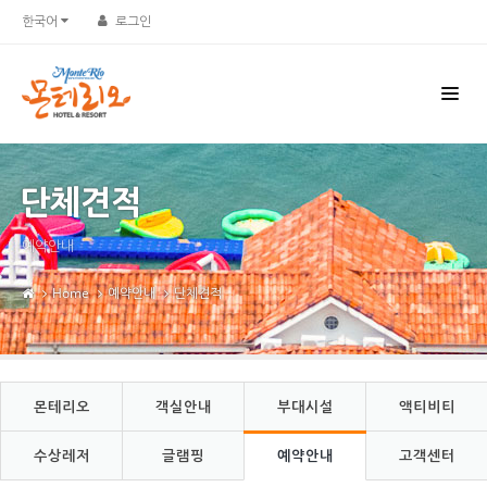
Sketchbook5, 스케치북5
Sketchbook5, 스케치북5
한국어
로그인
단체견적
예약안내
Home
예약안내
단체견적
몬테리오
객실안내
부대시설
액티비티
수상레저
글램핑
예약안내
고객센터