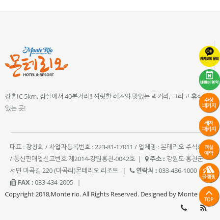
강촌IC 5km, 잠실에서 40분거리!! 짜릿한 레져와 맛있는 먹거리, 그리고 휴식이
있는 곳!
대표 : 강창희 / 사업자등록번호 : 223-81-17011 / 업체명 : 몬테리오 주식회사
/ 통신판매업신고번호 제2014-강원홍천-0042호
|
주소 :
강원도 홍천군
서면 마곡길 220 (마곡리)몬테리오 리조트
|
연락처 :
033-436-1000
|
FAX :
033-434-2005
|
Copyright 2018,Monte rio. All Rights Reserved. Designed by Monte rio.