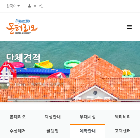
Sketchbook5, 스케치북5
Sketchbook5, 스케치북5
한국어
로그인
단체견적
예약안내
Home
예약안내
단체견적
몬테리오
객실안내
부대시설
액티비티
수상레저
글램핑
예약안내
고객센터