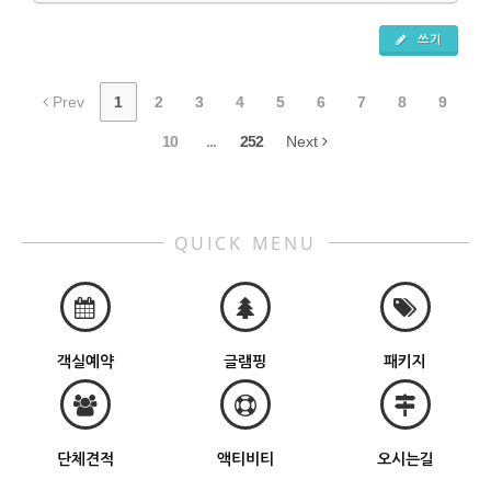
쓰기
Prev
1
2
3
4
5
6
7
8
9
10
...
252
Next
QUICK MENU
객실예약
글램핑
패키지
단체견적
액티비티
오시는길