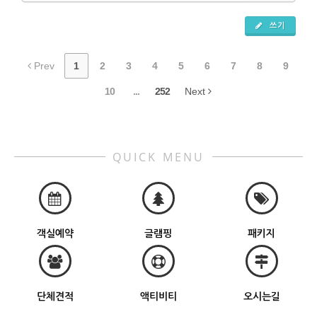
쓰기
Prev
1
2
3
4
5
6
7
8
9
10
...
252
Next
QUICK MENU
객실예약
글램핑
패키지
단체견적
액티비티
오시는길