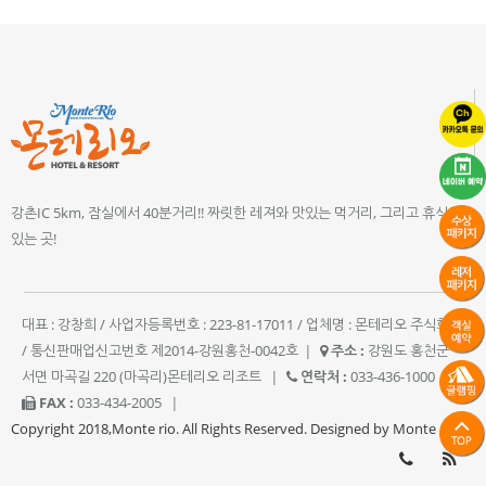
강촌IC 5km, 잠실에서 40분거리!! 짜릿한 레져와 맛있는 먹거리, 그리고 휴식이
있는 곳!
대표 : 강창희 / 사업자등록번호 : 223-81-17011 / 업체명 : 몬테리오 주식회사
/ 통신판매업신고번호 제2014-강원홍천-0042호
|
주소 :
강원도 홍천군
서면 마곡길 220 (마곡리)몬테리오 리조트
|
연락처 :
033-436-1000
|
FAX :
033-434-2005
|
Copyright 2018,Monte rio. All Rights Reserved. Designed by Monte rio.