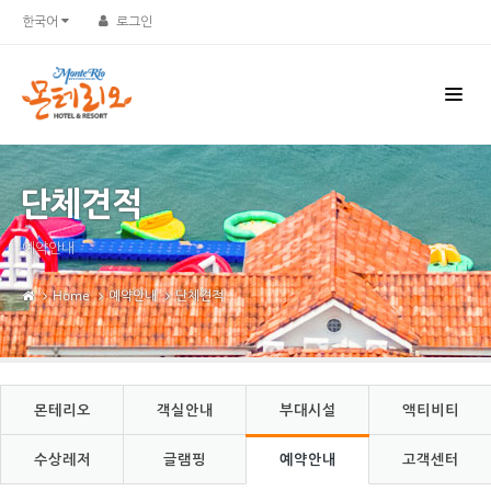
Sketchbook5, 스케치북5
Sketchbook5, 스케치북5
한국어
로그인
단체견적
예약안내
Home
예약안내
단체견적
몬테리오
객실안내
부대시설
액티비티
수상레저
글램핑
예약안내
고객센터