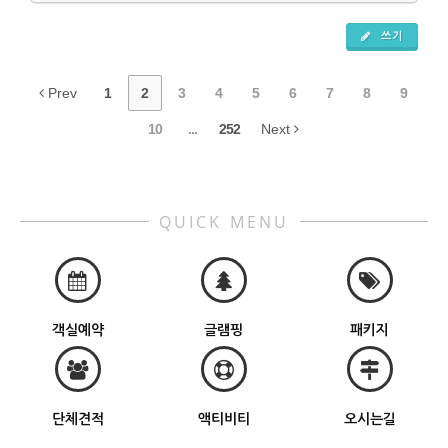
쓰기
Prev
1
2
3
4
5
6
7
8
9
10
...
252
Next
QUICK MENU
객실예약
글램핑
패키지
단체견적
액티비티
오시는길