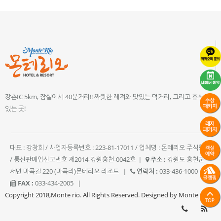
강촌IC 5km, 잠실에서 40분거리!! 짜릿한 레져와 맛있는 먹거리, 그리고 휴식이
있는 곳!
대표 : 강창희 / 사업자등록번호 : 223-81-17011 / 업체명 : 몬테리오 주식회사
/ 통신판매업신고번호 제2014-강원홍천-0042호
|
주소 :
강원도 홍천군
서면 마곡길 220 (마곡리)몬테리오 리조트
|
연락처 :
033-436-1000
|
FAX :
033-434-2005
|
Copyright 2018,Monte rio. All Rights Reserved. Designed by Monte rio.