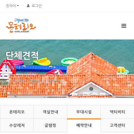
Sketchbook5, 스케치북5
Sketchbook5, 스케치북5
한국어
로그인
단체견적
예약안내
Home
예약안내
단체견적
몬테리오
객실안내
부대시설
액티비티
수상레저
글램핑
예약안내
고객센터