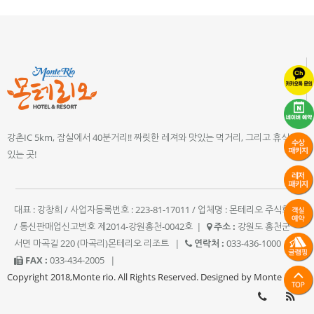
강촌IC 5km, 잠실에서 40분거리!! 짜릿한 레져와 맛있는 먹거리, 그리고 휴식이
있는 곳!
대표 : 강창희 / 사업자등록번호 : 223-81-17011 / 업체명 : 몬테리오 주식회사
/ 통신판매업신고번호 제2014-강원홍천-0042호
|
주소 :
강원도 홍천군
서면 마곡길 220 (마곡리)몬테리오 리조트
|
연락처 :
033-436-1000
|
FAX :
033-434-2005
|
Copyright 2018,Monte rio. All Rights Reserved. Designed by Monte rio.