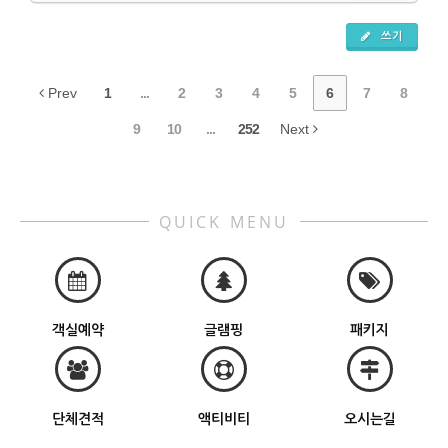
쓰기
Prev
1
...
2
3
4
5
6
7
8
9
10
...
252
Next
QUICK MENU
객실예약
글램핑
패키지
단체견적
액티비티
오시는길