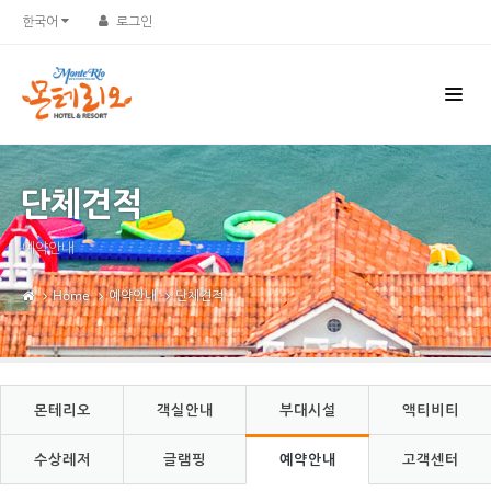
Sketchbook5, 스케치북5
Sketchbook5, 스케치북5
한국어
로그인
단체견적
예약안내
Home
예약안내
단체견적
몬테리오
객실안내
부대시설
액티비티
수상레저
글램핑
예약안내
고객센터