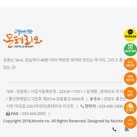
강촌IC 5km, 잠실에서 40분거리!! 짜릿한 레져와 맛있는 먹거리, 그리고 휴식이
있는 곳!
대표 : 강창희 / 사업자등록번호 : 223-81-17011 / 업체명 : 몬테리오 주식회사
/ 통신판매업신고번호 제2014-강원홍천-0042호
|
주소 :
강원도 홍천군
서면 마곡길 220 (마곡리)몬테리오 리조트
|
연락처 :
033-436-1000
|
FAX :
033-434-2005
|
Copyright 2018,Monte rio. All Rights Reserved. Designed by Monte rio.