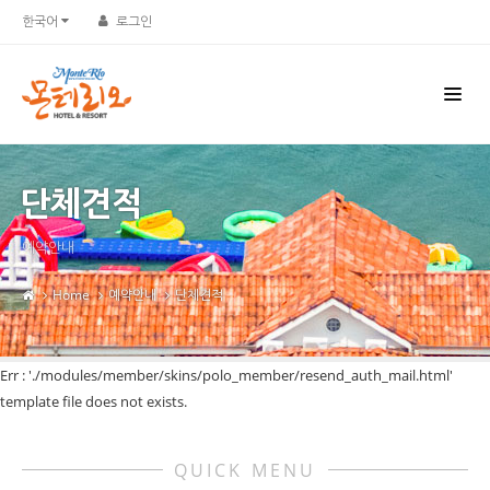
한국어
로그인
단체견적
예약안내
Home
예약안내
단체견적
Err : './modules/member/skins/polo_member/resend_auth_mail.html'
template file does not exists.
QUICK MENU