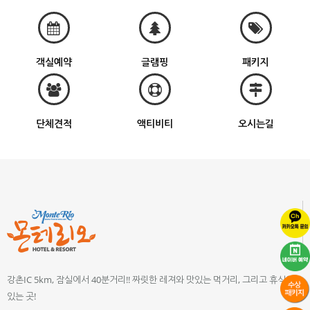
객실예약
글램핑
패키지
단체견적
액티비티
오시는길
강촌IC 5km, 잠실에서 40분거리!! 짜릿한 레져와 맛있는 먹거리, 그리고 휴식이
있는 곳!