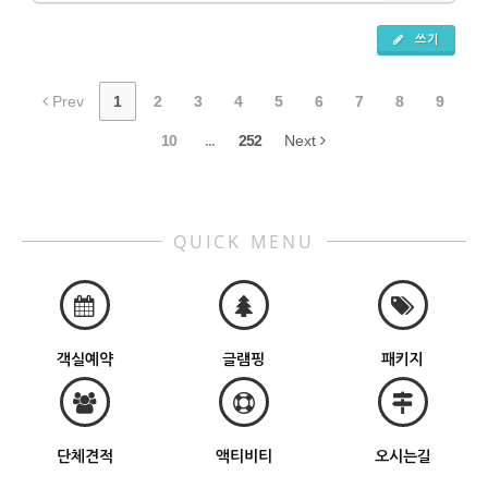
쓰기
Prev
1
2
3
4
5
6
7
8
9
10
...
252
Next
QUICK MENU
객실예약
글램핑
패키지
단체견적
액티비티
오시는길