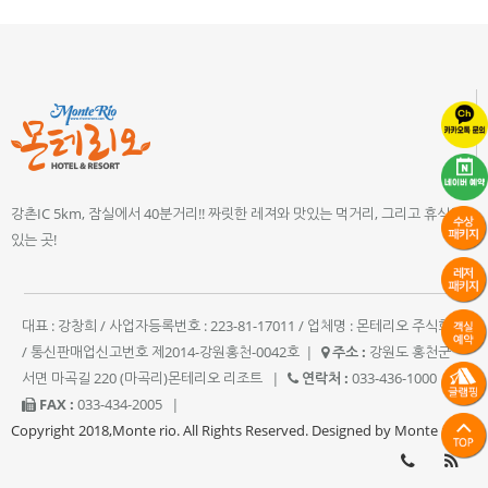
강촌IC 5km, 잠실에서 40분거리!! 짜릿한 레져와 맛있는 먹거리, 그리고 휴식이
있는 곳!
대표 : 강창희 / 사업자등록번호 : 223-81-17011 / 업체명 : 몬테리오 주식회사
/ 통신판매업신고번호 제2014-강원홍천-0042호
|
주소 :
강원도 홍천군
서면 마곡길 220 (마곡리)몬테리오 리조트
|
연락처 :
033-436-1000
|
FAX :
033-434-2005
|
Copyright 2018,Monte rio. All Rights Reserved. Designed by Monte rio.