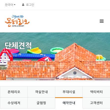
Sketchbook5, 스케치북5
Sketchbook5, 스케치북5
한국어
로그인
단체견적
예약안내
Home
예약안내
단체견적
몬테리오
객실안내
부대시설
액티비티
수상레저
글램핑
예약안내
고객센터