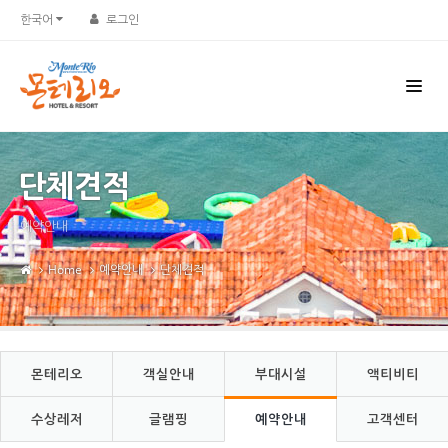
Sketchbook5, 스케치북5
Sketchbook5, 스케치북5
한국어
로그인
단체견적
예약안내
Home
예약안내
단체견적
몬테리오
객실안내
부대시설
액티비티
수상레저
글램핑
예약안내
고객센터