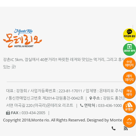
강촌IC 5km, 잠실에서 40분거리!! 짜릿한 레져와 맛있는 먹거리, 그리고 휴식이
있는 곳!
대표 : 강창희 / 사업자등록번호 : 223-81-17011 / 업체명 : 몬테리오 주식회사
/ 통신판매업신고번호 제2014-강원홍천-0042호
|
주소 :
강원도 홍천군
서면 마곡길 220 (마곡리)몬테리오 리조트
|
연락처 :
033-436-1000
|
FAX :
033-434-2005
|
Copyright 2018,Monte rio. All Rights Reserved. Designed by Monte rio.