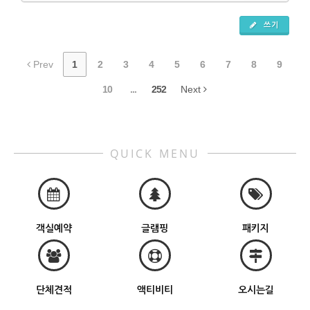
쓰기
Prev
1
2
3
4
5
6
7
8
9
10
...
252
Next
QUICK MENU
객실예약
글램핑
패키지
단체견적
액티비티
오시는길