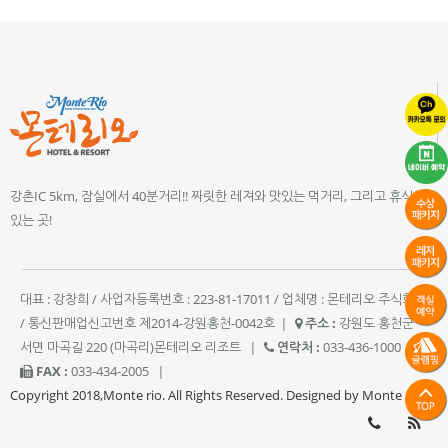
강촌IC 5km, 잠실에서 40분거리!! 짜릿한 레져와 맛있는 먹거리, 그리고 휴식이
있는 곳!
대표 : 강창희 / 사업자등록번호 : 223-81-17011 / 업체명 : 몬테리오 주식회사
/ 통신판매업신고번호 제2014-강원홍천-0042호
|
주소 :
강원도 홍천군
서면 마곡길 220 (마곡리)몬테리오 리조트
|
연락처 :
033-436-1000
|
FAX :
033-434-2005
|
Copyright 2018,Monte rio. All Rights Reserved. Designed by Monte rio.