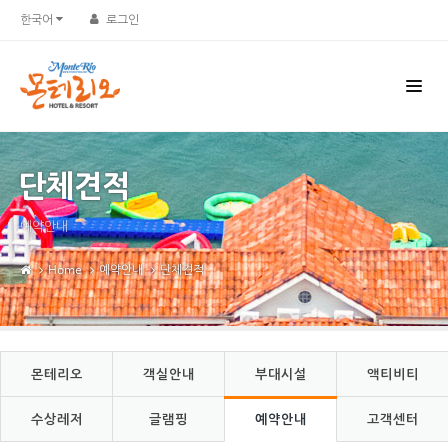
Sketchbook5, 스케치북5
Sketchbook5, 스케치북5
한국어
로그인
단체견적
예약안내
Home
예약안내
단체견적
몬테리오
객실안내
부대시설
액티비티
수상레저
글램핑
예약안내
고객센터