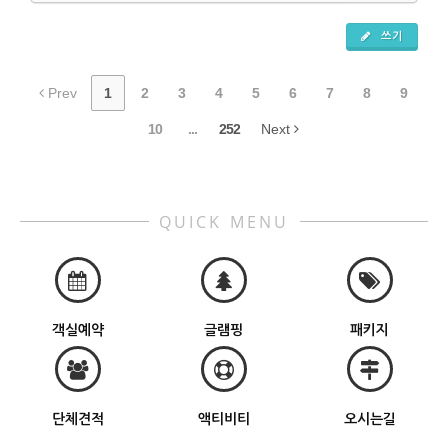
쓰기
Prev
1
2
3
4
5
6
7
8
9
10
...
252
Next
QUICK MENU
객실예약
글램핑
패키지
단체견적
액티비티
오시는길