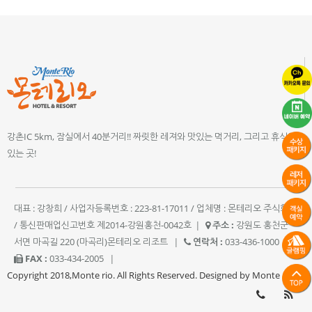
강촌IC 5km, 잠실에서 40분거리!! 짜릿한 레져와 맛있는 먹거리, 그리고 휴식이
있는 곳!
대표 : 강창희 / 사업자등록번호 : 223-81-17011 / 업체명 : 몬테리오 주식회사
/ 통신판매업신고번호 제2014-강원홍천-0042호
|
주소 :
강원도 홍천군
서면 마곡길 220 (마곡리)몬테리오 리조트
|
연락처 :
033-436-1000
|
FAX :
033-434-2005
|
Copyright 2018,Monte rio. All Rights Reserved. Designed by Monte rio.