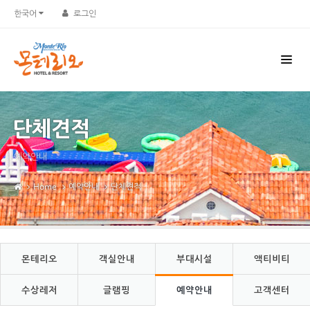
Sketchbook5, 스케치북5
Sketchbook5, 스케치북5
한국어
로그인
단체견적
예약안내
Home
예약안내
단체견적
몬테리오
객실안내
부대시설
액티비티
수상레저
글램핑
예약안내
고객센터