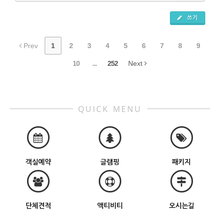
쓰기
Prev
1
2
3
4
5
6
7
8
9
10
...
252
Next
QUICK MENU
객실예약
글램핑
패키지
단체견적
액티비티
오시는길