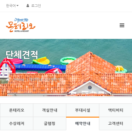
Sketchbook5, 스케치북5
Sketchbook5, 스케치북5
한국어
로그인
단체견적
예약안내
Home
예약안내
단체견적
몬테리오
객실안내
부대시설
액티비티
수상레저
글램핑
예약안내
고객센터