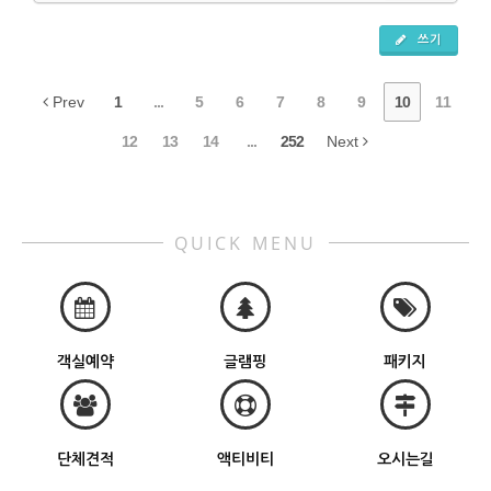
쓰기
Prev
1
...
5
6
7
8
9
10
11
12
13
14
...
252
Next
QUICK MENU
객실예약
글램핑
패키지
단체견적
액티비티
오시는길