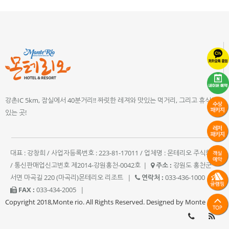
강촌IC 5km, 잠실에서 40분거리!! 짜릿한 레져와 맛있는 먹거리, 그리고 휴식이
있는 곳!
대표 : 강창희 / 사업자등록번호 : 223-81-17011 / 업체명 : 몬테리오 주식회사
/ 통신판매업신고번호 제2014-강원홍천-0042호
|
주소 :
강원도 홍천군
서면 마곡길 220 (마곡리)몬테리오 리조트
|
연락처 :
033-436-1000
|
FAX :
033-434-2005
|
Copyright 2018,Monte rio. All Rights Reserved. Designed by Monte rio.