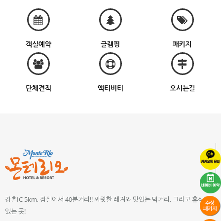
객실예약
글램핑
패키지
단체견적
액티비티
오시는길
강촌IC 5km, 잠실에서 40분거리!! 짜릿한 레져와 맛있는 먹거리, 그리고 휴식이
있는 곳!