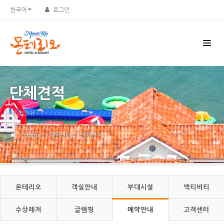
Sketchbook5, 스케치북5
Sketchbook5, 스케치북5
한국어
로그인
단체견적
예약안내
Home
예약안내
단체견적
몬테리오
객실안내
부대시설
액티비티
수상레저
글램핑
예약안내
고객센터