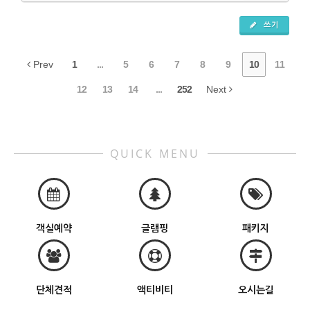
쓰기
Prev
1
...
5
6
7
8
9
10
11
12
13
14
...
252
Next
QUICK MENU
객실예약
글램핑
패키지
단체견적
액티비티
오시는길