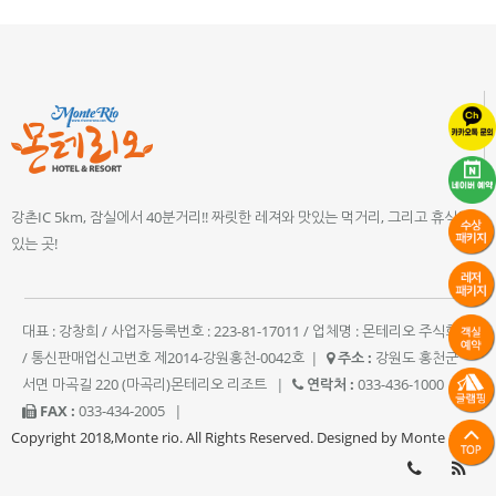
강촌IC 5km, 잠실에서 40분거리!! 짜릿한 레져와 맛있는 먹거리, 그리고 휴식이
있는 곳!
대표 : 강창희 / 사업자등록번호 : 223-81-17011 / 업체명 : 몬테리오 주식회사
/ 통신판매업신고번호 제2014-강원홍천-0042호
|
주소 :
강원도 홍천군
서면 마곡길 220 (마곡리)몬테리오 리조트
|
연락처 :
033-436-1000
|
FAX :
033-434-2005
|
Copyright 2018,Monte rio. All Rights Reserved. Designed by Monte rio.