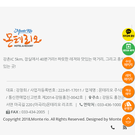
강촌IC 5km, 잠실에서 40분거리!! 짜릿한 레져와 맛있는 먹거리, 그리고 휴식이
있는 곳!
대표 : 강창희 / 사업자등록번호 : 223-81-17011 / 업체명 : 몬테리오 주식회사
/ 통신판매업신고번호 제2014-강원홍천-0042호
|
주소 :
강원도 홍천군
서면 마곡길 220 (마곡리)몬테리오 리조트
|
연락처 :
033-436-1000
|
FAX :
033-434-2005
|
Copyright 2018,Monte rio. All Rights Reserved. Designed by Monte rio.