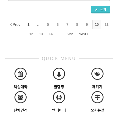
쓰기
Prev
1
...
5
6
7
8
9
10
11
12
13
14
...
252
Next
QUICK MENU
객실예약
글램핑
패키지
단체견적
액티비티
오시는길