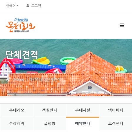
Sketchbook5, 스케치북5
Sketchbook5, 스케치북5
한국어
로그인
단체견적
예약안내
Home
예약안내
단체견적
몬테리오
객실안내
부대시설
액티비티
수상레저
글램핑
예약안내
고객센터