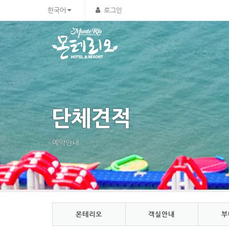
Sketchbook5, 스케치북5
Sketchbook5, 스케치북5
한국어
로그인
단체견적
예약안내
몬테리오
객실안내
부