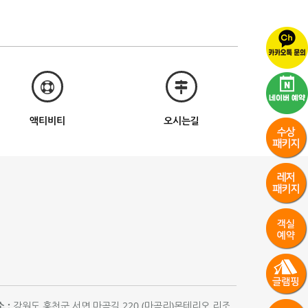
액티비티
오시는길
 :
강원도 홍천군 서면 마곡길 220 (마곡리)몬테리오 리조