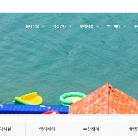
몬테리오
객실안내
부대시설
액티비티
수
대시설
액티비티
수상레저
글램