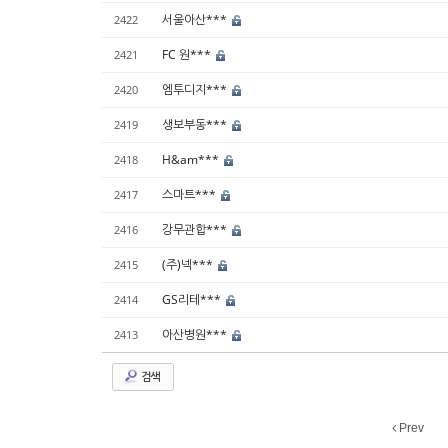
서울아산***
2422
FC 원***
2421
엠투디지***
2420
생보부동***
2419
H&am***
2418
스마트***
2417
강무관합***
2416
(주)넥***
2415
GS리테***
2414
아산병원***
2413
검색
Prev