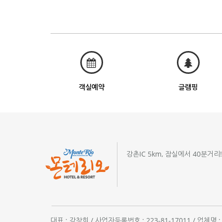
객실예약
글램핑
강촌IC 5km, 잠실에서 40분거리
대표 : 강창희 / 사업자등록번호 : 223-81-17011 / 업