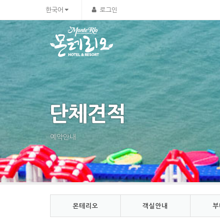
Sketchbook5, 스케치북5
Sketchbook5, 스케치북5
한국어
로그인
단체견적
예약안내
몬테리오
객실안내
부