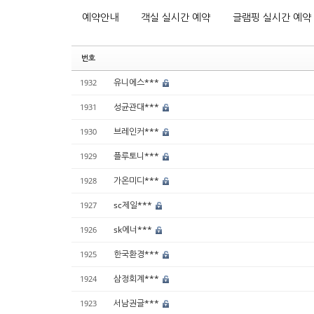
예약안내
객실 실시간 예약
글램핑 실시간 예약
번호
유니에스***
1932
성균관대***
1931
브레인커***
1930
플루토니***
1929
가온미디***
1928
sc제일***
1927
sk에너***
1926
한국환경***
1925
삼정회계***
1924
서남권글***
1923