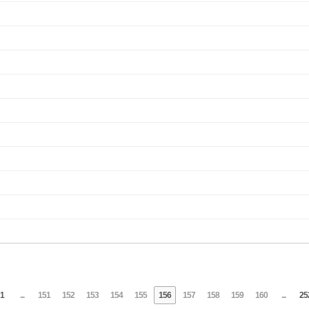
1
...
151
152
153
154
155
156
157
158
159
160
...
25