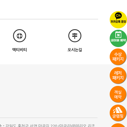
액티비티
오시는길
 :
강원도 홍천군 서면 마곡길 220 (마곡리)몬테리오 리조