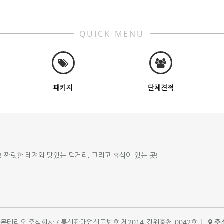
QUICK MENU
패키지
단체견적
!! 짜릿한 레져와 맛있는 먹거리, 그리고 휴식이 있는 곳!
체명 : 몬테리오 주식회사 / 통신판매업신고번호 제2014-강원홍천-0042호
|
주소