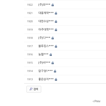
(주)모***
1922
대웅제약***
1921
대한수상***
1920
아주대학***
1919
(주)디***
1918
블루킹스***
1917
농협***
1916
(주)비***
1915
압구정1***
1914
좋은상자***
1913
검색
Prev