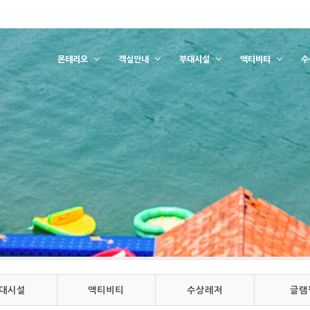
몬테리오
객실안내
부대시설
액티비티
수
대시설
액티비티
수상레저
글램