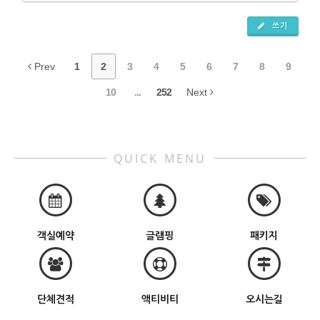
쓰기
Prev
1
2
3
4
5
6
7
8
9
10
...
252
Next
QUICK MENU
객실예약
글램핑
패키지
단체견적
액티비티
오시는길