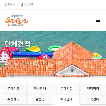
Sketchbook5, 스케치북5
Sketchbook5, 스케치북5
한국어
로그인
단체견적
예약안내
Home
예약안내
단체견적
몬테리오
객실안내
부대시설
액티비티
수상레저
글램핑
예약안내
고객센터