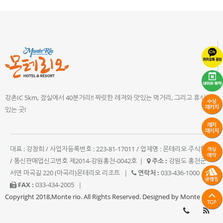
강촌IC 5km, 잠실에서 40분거리!! 짜릿한 레져와 맛있는 먹거리, 그리고 휴식이
있는 곳!
대표 : 강창희 / 사업자등록번호 : 223-81-17011 / 업체명 : 몬테리오 주식회사
/ 통신판매업신고번호 제2014-강원홍천-0042호
|
주소 :
강원도 홍천군
서면 마곡길 220 (마곡리)몬테리오 리조트
|
연락처 :
033-436-1000
|
FAX :
033-434-2005
|
Copyright 2018,Monte rio. All Rights Reserved. Designed by Monte rio.