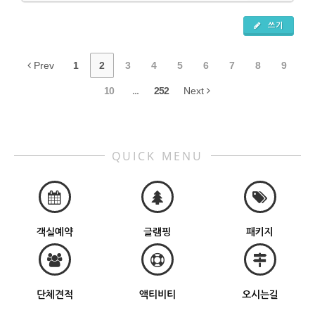
쓰기
Prev
1
2
3
4
5
6
7
8
9
10
...
252
Next
QUICK MENU
객실예약
글램핑
패키지
단체견적
액티비티
오시는길