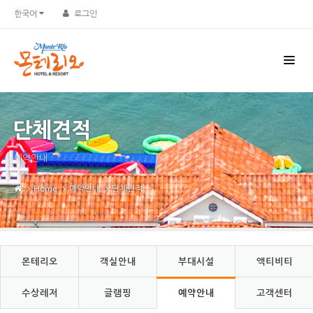
Sketchbook5, 스케치북5
Sketchbook5, 스케치북5
한국어
로그인
단체견적
예약안내
Home
예약안내
단체견적
몬테리오
객실안내
부대시설
액티비티
수상레저
글램핑
예약안내
고객센터