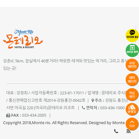
강촌IC 5km, 잠실에서 40분거리!! 짜릿한 레져와 맛있는 먹거리, 그리고 휴식이
있는 곳!
대표 : 강창희 / 사업자등록번호 : 223-81-17011 / 업체명 : 몬테리오 주식회사
/ 통신판매업신고번호 제2014-강원홍천-0042호
|
주소 :
강원도 홍천군
서면 마곡길 220 (마곡리)몬테리오 리조트
|
연락처 :
033-436-1000
|
FAX :
033-434-2005
|
Copyright 2018,Monte rio. All Rights Reserved. Designed by Monte rio.