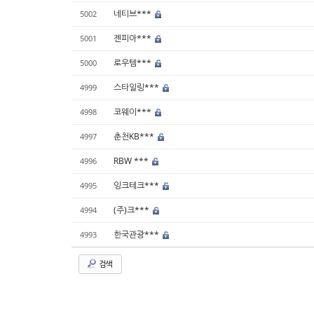
네티브***
5002
젠피아***
5001
로우템***
5000
스타일링***
4999
코웨이***
4998
춘천KB***
4997
RBW ***
4996
잉크테크***
4995
(주)크***
4994
한국관광***
4993
검색