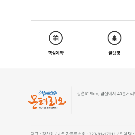
객실예약
글램핑
강촌IC 5km, 잠실에서 40분거리
대표 : 강창희 / 사업자등록번호 : 223-81-17011 / 업