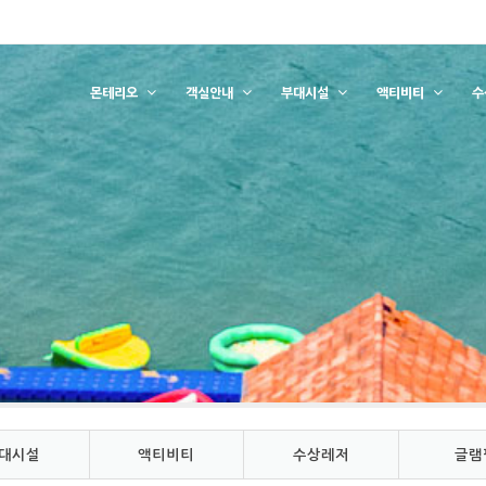
몬테리오
객실안내
부대시설
액티비티
수
대시설
액티비티
수상레저
글램