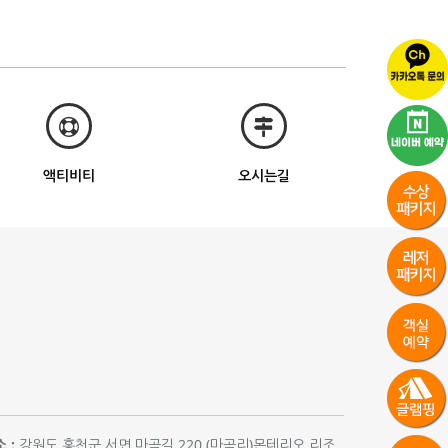
액티비티
오시는길
 :
강원도 홍천군 서면 마곡길 220 (마곡리)몬테리오 리조