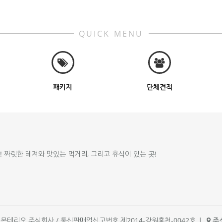
QUICK MENU
패키지
단체견적
!! 짜릿한 레져와 맛있는 먹거리, 그리고 휴식이 있는 곳!
체명 : 몬테리오 주식회사 / 통신판매업신고번호 제2014-강원홍천-0042호
|
주소