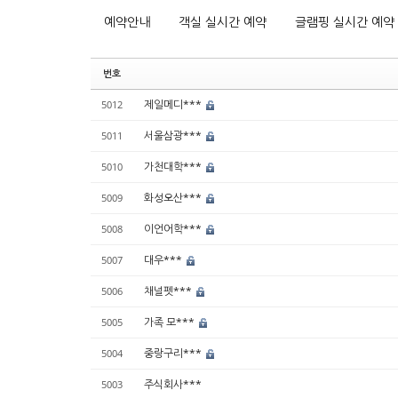
예약안내
객실 실시간 예약
글램핑 실시간 예약
번호
제일메디***
5012
서울삼광***
5011
가천대학***
5010
화성오산***
5009
이언어학***
5008
대우***
5007
채널펫***
5006
가족 모***
5005
중랑구리***
5004
주식회사***
5003