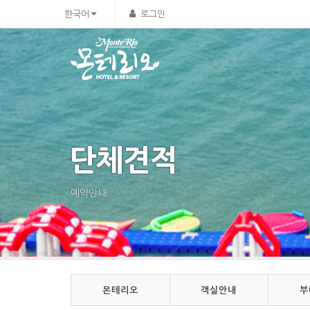
Sketchbook5, 스케치북5
Sketchbook5, 스케치북5
한국어
로그인
단체견적
예약안내
몬테리오
객실안내
부