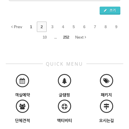
쓰기
Prev
1
2
3
4
5
6
7
8
9
10
...
252
Next
QUICK MENU
객실예약
글램핑
패키지
단체견적
액티비티
오시는길