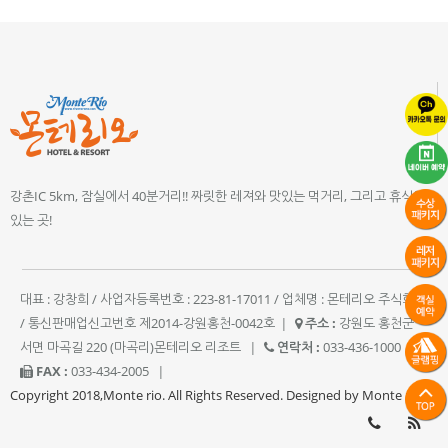
강촌IC 5km, 잠실에서 40분거리!! 짜릿한 레져와 맛있는 먹거리, 그리고 휴식이
있는 곳!
대표 : 강창희 / 사업자등록번호 : 223-81-17011 / 업체명 : 몬테리오 주식회사
/ 통신판매업신고번호 제2014-강원홍천-0042호
|
주소 :
강원도 홍천군
서면 마곡길 220 (마곡리)몬테리오 리조트
|
연락처 :
033-436-1000
|
FAX :
033-434-2005
|
Copyright 2018,Monte rio. All Rights Reserved. Designed by Monte rio.