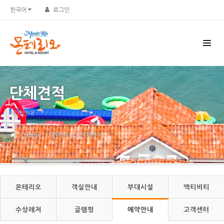
Sketchbook5, 스케치북5
Sketchbook5, 스케치북5
한국어
로그인
단체견적
예약안내
Home
예약안내
단체견적
몬테리오
객실안내
부대시설
액티비티
수상레저
글램핑
예약안내
고객센터