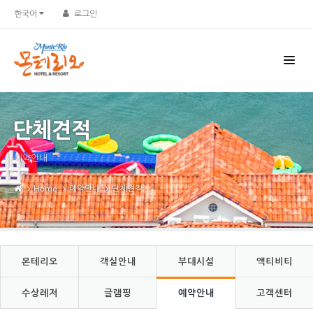
Sketchbook5, 스케치북5
Sketchbook5, 스케치북5
한국어
로그인
단체견적
예약안내
Home
예약안내
단체견적
몬테리오
객실안내
부대시설
액티비티
수상레저
글램핑
예약안내
고객센터