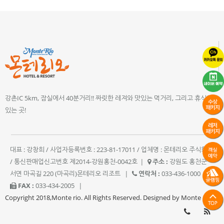
강촌IC 5km, 잠실에서 40분거리!! 짜릿한 레져와 맛있는 먹거리, 그리고 휴식이
있는 곳!
대표 : 강창희 / 사업자등록번호 : 223-81-17011 / 업체명 : 몬테리오 주식회사
/ 통신판매업신고번호 제2014-강원홍천-0042호
|
주소 :
강원도 홍천군
서면 마곡길 220 (마곡리)몬테리오 리조트
|
연락처 :
033-436-1000
|
FAX :
033-434-2005
|
Copyright 2018,Monte rio. All Rights Reserved. Designed by Monte rio.