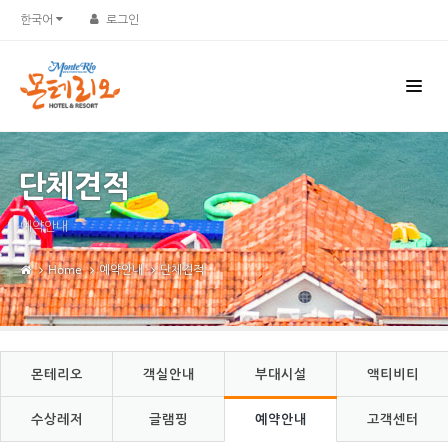
Sketchbook5, 스케치북5
Sketchbook5, 스케치북5
한국어
로그인
단체견적
예약안내
Home
예약안내
단체견적
몬테리오
객실안내
부대시설
액티비티
수상레저
글램핑
예약안내
고객센터