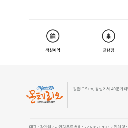
객실예약
글램핑
강촌IC 5km, 잠실에서 40분거리
대표 : 강창희 / 사업자등록번호 : 223-81-17011 / 업