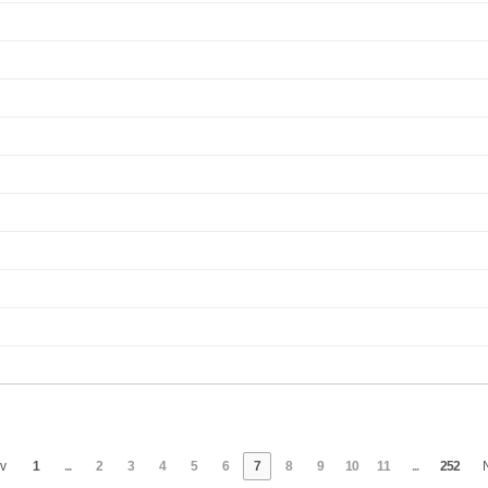
v
1
...
2
3
4
5
6
7
8
9
10
11
...
252