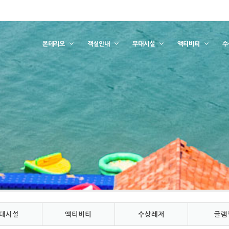
몬테리오
객실안내
부대시설
액티비티
수
대시설
액티비티
수상레저
글램