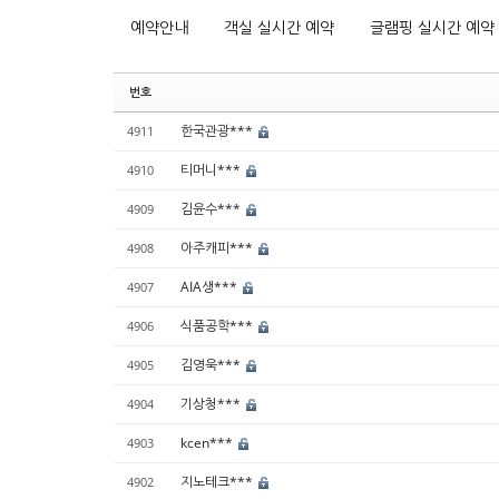
예약안내
객실 실시간 예약
글램핑 실시간 예약
번호
한국관광***
4911
티머니***
4910
김윤수***
4909
아주캐피***
4908
AIA생***
4907
식품공학***
4906
김영욱***
4905
기상청***
4904
kcen***
4903
지노테크***
4902