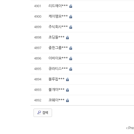
리드에이***
4901
케이엠모***
4900
주식회사***
4899
초딩들***
4898
중한그룹***
4897
이바이오***
4896
큐라티스***
4895
블루칩***
4894
불개미***
4893
코웨이***
4892
검색
Pre