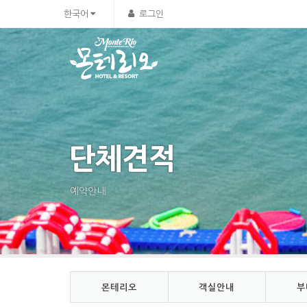
Sketchbook5, 스케치북5
Sketchbook5, 스케치북5
한국어
로그인
단체견적
예약안내
몬테리오
객실안내
부