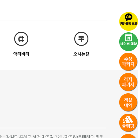
액티비티
오시는길
 :
강원도 홍천군 서면 마곡길 220 (마곡리)몬테리오 리조