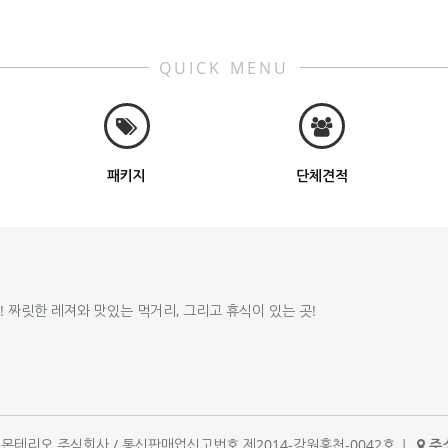
QUICK MENU
패키지
단체견적
!! 짜릿한 레져와 맛있는 먹거리, 그리고 휴식이 있는 곳!
체명 : 몬테리오 주식회사 / 통신판매업신고번호 제2014-강원홍천-0042호
|
주소