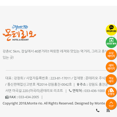
강촌IC 5km, 잠실에서 40분거리!! 짜릿한 레져와 맛있는 먹거리, 그리고 휴식이
있는 곳!
대표 : 강창희 / 사업자등록번호 : 223-81-17011 / 업체명 : 몬테리오 주식회사
/ 통신판매업신고번호 제2014-강원홍천-0042호
|
주소 :
강원도 홍천군
서면 마곡길 220 (마곡리)몬테리오 리조트
|
연락처 :
033-436-1000
|
FAX :
033-434-2005
|
Copyright 2018,Monte rio. All Rights Reserved. Designed by Monte rio.