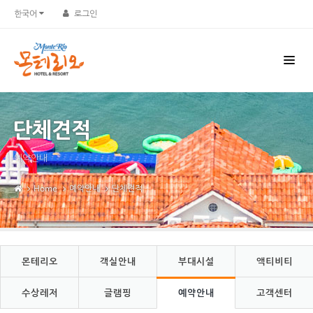
Sketchbook5, 스케치북5
Sketchbook5, 스케치북5
한국어
로그인
단체견적
예약안내
Home
예약안내
단체견적
몬테리오
객실안내
부대시설
액티비티
수상레저
글램핑
예약안내
고객센터