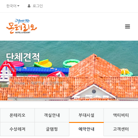
Sketchbook5, 스케치북5
Sketchbook5, 스케치북5
한국어
로그인
단체견적
예약안내
Home
예약안내
단체견적
몬테리오
객실안내
부대시설
액티비티
수상레저
글램핑
예약안내
고객센터