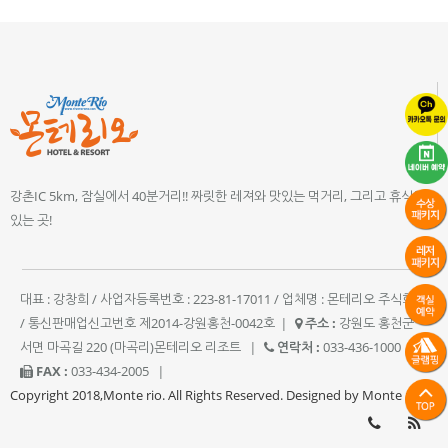
강촌IC 5km, 잠실에서 40분거리!! 짜릿한 레져와 맛있는 먹거리, 그리고 휴식이
있는 곳!
대표 : 강창희 / 사업자등록번호 : 223-81-17011 / 업체명 : 몬테리오 주식회사
/ 통신판매업신고번호 제2014-강원홍천-0042호
|
주소 :
강원도 홍천군
서면 마곡길 220 (마곡리)몬테리오 리조트
|
연락처 :
033-436-1000
|
FAX :
033-434-2005
|
Copyright 2018,Monte rio. All Rights Reserved. Designed by Monte rio.