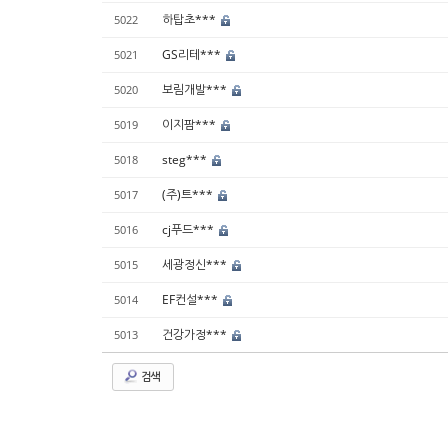
하탑초***
5022
GS리테***
5021
보림개발***
5020
이지팜***
5019
steg***
5018
(주)트***
5017
cj푸드***
5016
세광정신***
5015
EF컨설***
5014
건강가정***
5013
검색