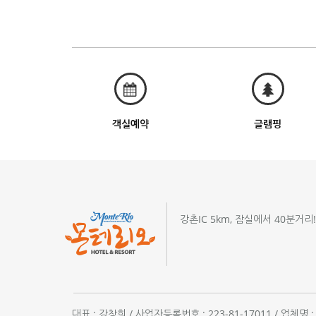
객실예약
글램핑
강촌IC 5km, 잠실에서 40분거리
대표 : 강창희 / 사업자등록번호 : 223-81-17011 / 업