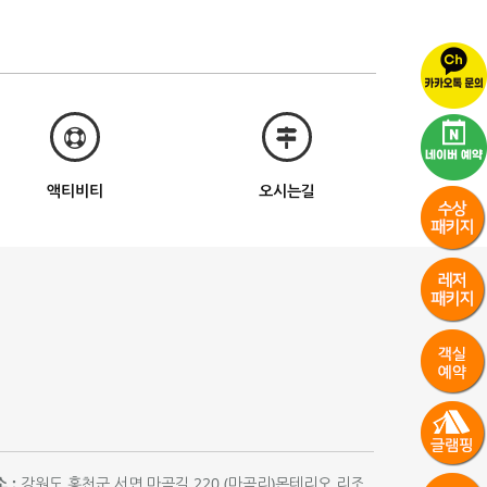
액티비티
오시는길
 :
강원도 홍천군 서면 마곡길 220 (마곡리)몬테리오 리조