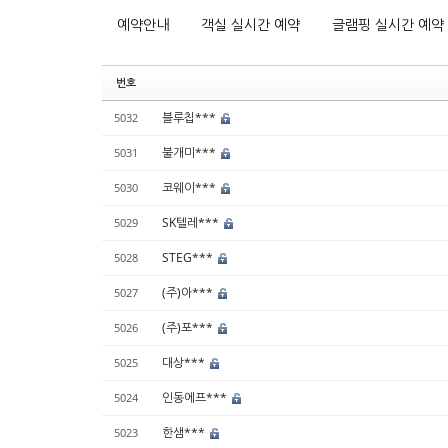
예약안내
객실 실시간 예약
글램핑 실시간 예약
번호
블루칩***
5032
불개미***
5031
코웨이***
5030
SK텔레***
5029
STEG***
5028
(주)아***
5027
(주)포***
5026
대상***
5025
인동에프***
5024
한샘***
5023