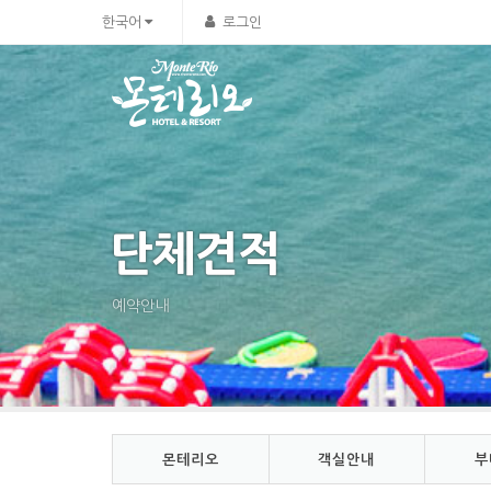
Sketchbook5, 스케치북5
Sketchbook5, 스케치북5
한국어
로그인
단체견적
예약안내
몬테리오
객실안내
부