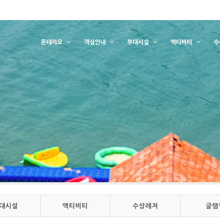
몬테리오
객실안내
부대시설
액티비티
수
대시설
액티비티
수상레저
글램