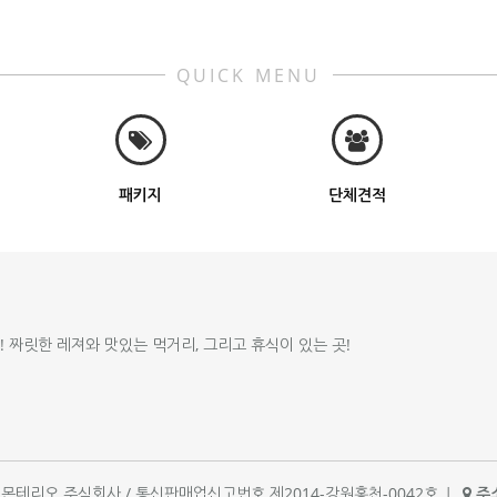
QUICK MENU
패키지
단체견적
!! 짜릿한 레져와 맛있는 먹거리, 그리고 휴식이 있는 곳!
체명 : 몬테리오 주식회사 / 통신판매업신고번호 제2014-강원홍천-0042호
|
주소