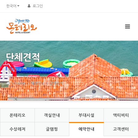
Sketchbook5, 스케치북5
Sketchbook5, 스케치북5
한국어
로그인
단체견적
예약안내
Home
예약안내
단체견적
몬테리오
객실안내
부대시설
액티비티
수상레저
글램핑
예약안내
고객센터