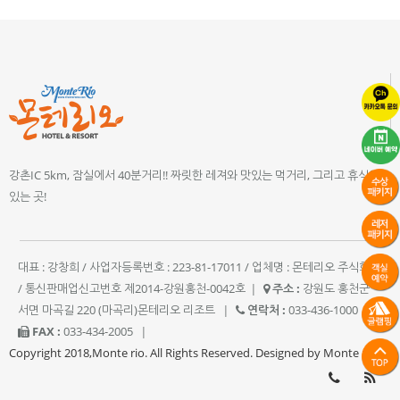
강촌IC 5km, 잠실에서 40분거리!! 짜릿한 레져와 맛있는 먹거리, 그리고 휴식이
있는 곳!
대표 : 강창희 / 사업자등록번호 : 223-81-17011 / 업체명 : 몬테리오 주식회사
/ 통신판매업신고번호 제2014-강원홍천-0042호
|
주소 :
강원도 홍천군
서면 마곡길 220 (마곡리)몬테리오 리조트
|
연락처 :
033-436-1000
|
FAX :
033-434-2005
|
Copyright 2018,Monte rio. All Rights Reserved. Designed by Monte rio.