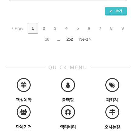
쓰기
Prev
1
2
3
4
5
6
7
8
9
10
...
252
Next
QUICK MENU
객실예약
글램핑
패키지
단체견적
액티비티
오시는길