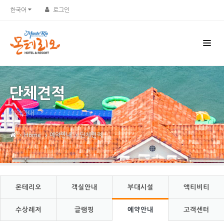
Sketchbook5, 스케치북5
Sketchbook5, 스케치북5
한국어
로그인
단체견적
예약안내
Home
예약안내
단체견적
몬테리오
객실안내
부대시설
액티비티
수상레저
글램핑
예약안내
고객센터