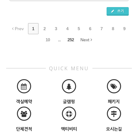
쓰기
Prev
1
2
3
4
5
6
7
8
9
10
...
252
Next
QUICK MENU
객실예약
글램핑
패키지
단체견적
액티비티
오시는길