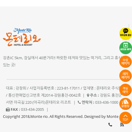
강촌IC 5km, 잠실에서 40분거리!! 짜릿한 레져와 맛있는 먹거리, 그리고 휴식이
있는 곳!
대표 : 강창희 / 사업자등록번호 : 223-81-17011 / 업체명 : 몬테리오 주식회사
/ 통신판매업신고번호 제2014-강원홍천-0042호
|
주소 :
강원도 홍천군
서면 마곡길 220 (마곡리)몬테리오 리조트
|
연락처 :
033-436-1000
|
FAX :
033-434-2005
|
Copyright 2018,Monte rio. All Rights Reserved. Designed by Monte rio.