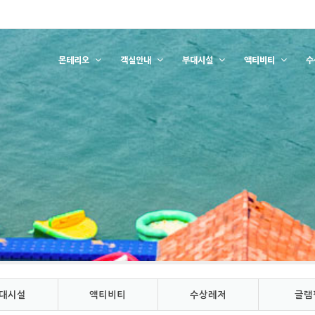
몬테리오
객실안내
부대시설
액티비티
수
대시설
액티비티
수상레저
글램