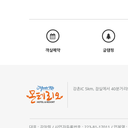
객실예약
글램핑
강촌IC 5km, 잠실에서 40분거리
대표 : 강창희 / 사업자등록번호 : 223-81-17011 / 업