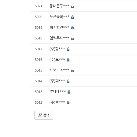
동대문구***
5021
푸른숲학***
5020
회계법인***
5019
엠빅주식***
5018
(주)팜***
5017
(주)오***
5016
서보노조***
5015
(주)퍼***
5014
뿌니네***
5013
(주)호***
5012
검색