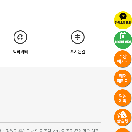
액티비티
오시는길
 :
강원도 홍천군 서면 마곡길 220 (마곡리)몬테리오 리조