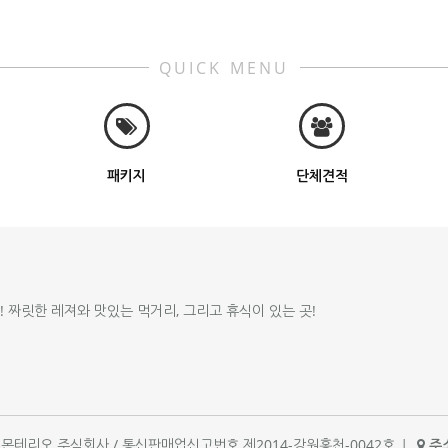
QUICK MENU
패키지
단체견적
!! 짜릿한 레져와 맛있는 먹거리, 그리고 휴식이 있는 곳!
체명 : 몬테리오 주식회사 / 통신판매업신고번호 제2014-강원홍천-0042호
|
주소