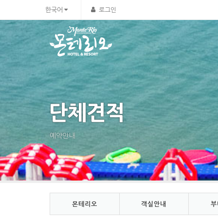
Sketchbook5, 스케치북5
Sketchbook5, 스케치북5
한국어
로그인
단체견적
예약안내
몬테리오
객실안내
부