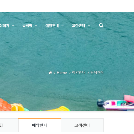
상레저
글램핑
예약안내
고객센터
Home
예약안내
단체견적
핑
예약안내
고객센터