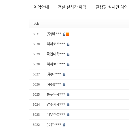
예약안내
객실 실시간 예약
글램핑 실시간 예약
번호
(주)바***
5031
히어로즈***
5030
국민대학***
5029
히어로즈***
5028
(주)더***
5027
(주)동***
5026
본푸드서***
5025
양주시사***
5024
대우건설***
5023
(주)현***
5022