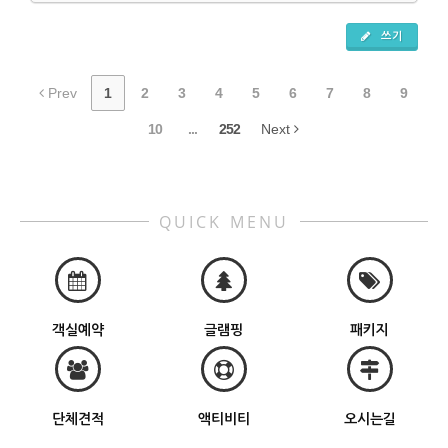
쓰기
Prev
1
2
3
4
5
6
7
8
9
10
...
252
Next
QUICK MENU
객실예약
글램핑
패키지
단체견적
액티비티
오시는길