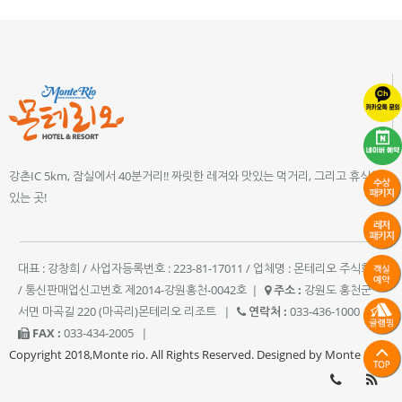
강촌IC 5km, 잠실에서 40분거리!! 짜릿한 레져와 맛있는 먹거리, 그리고 휴식이
있는 곳!
대표 : 강창희 / 사업자등록번호 : 223-81-17011 / 업체명 : 몬테리오 주식회사
/ 통신판매업신고번호 제2014-강원홍천-0042호
|
주소 :
강원도 홍천군
서면 마곡길 220 (마곡리)몬테리오 리조트
|
연락처 :
033-436-1000
|
FAX :
033-434-2005
|
Copyright 2018,Monte rio. All Rights Reserved. Designed by Monte rio.