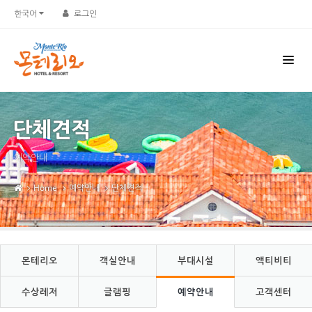
Sketchbook5, 스케치북5
Sketchbook5, 스케치북5
한국어
로그인
단체견적
예약안내
Home
예약안내
단체견적
몬테리오
객실안내
부대시설
액티비티
수상레저
글램핑
예약안내
고객센터