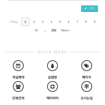
쓰기
Prev
1
2
3
4
5
6
7
8
9
10
...
252
Next
QUICK MENU
객실예약
글램핑
패키지
단체견적
액티비티
오시는길