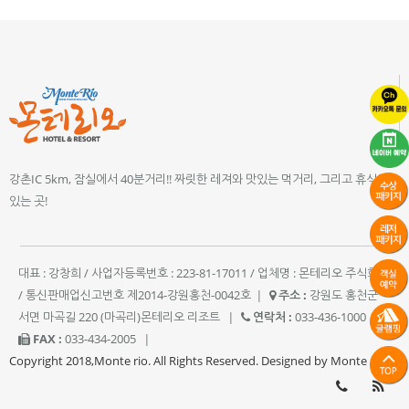
강촌IC 5km, 잠실에서 40분거리!! 짜릿한 레져와 맛있는 먹거리, 그리고 휴식이
있는 곳!
대표 : 강창희 / 사업자등록번호 : 223-81-17011 / 업체명 : 몬테리오 주식회사
/ 통신판매업신고번호 제2014-강원홍천-0042호
|
주소 :
강원도 홍천군
서면 마곡길 220 (마곡리)몬테리오 리조트
|
연락처 :
033-436-1000
|
FAX :
033-434-2005
|
Copyright 2018,Monte rio. All Rights Reserved. Designed by Monte rio.