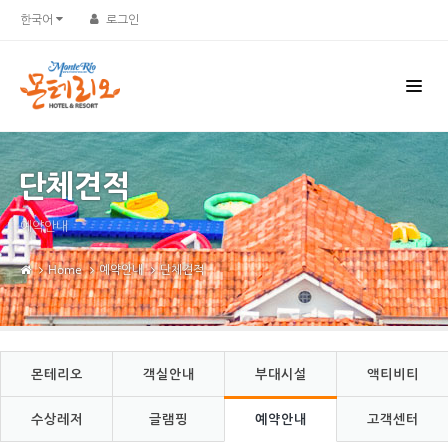
Sketchbook5, 스케치북5
Sketchbook5, 스케치북5
한국어
로그인
단체견적
예약안내
Home
예약안내
단체견적
몬테리오
객실안내
부대시설
액티비티
수상레저
글램핑
예약안내
고객센터