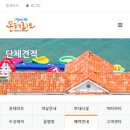
Sketchbook5, 스케치북5
Sketchbook5, 스케치북5
한국어
로그인
단체견적
예약안내
Home
예약안내
단체견적
몬테리오
객실안내
부대시설
액티비티
수상레저
글램핑
예약안내
고객센터