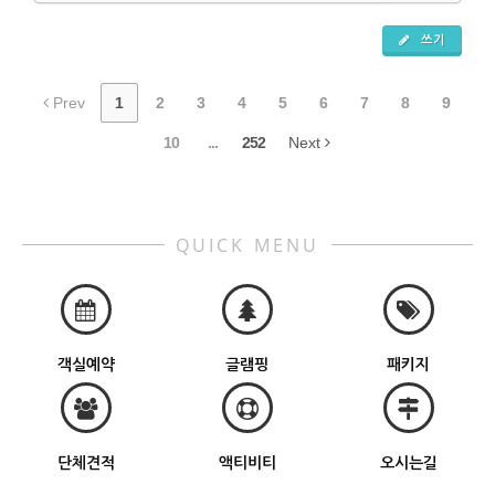
쓰기
Prev
1
2
3
4
5
6
7
8
9
10
...
252
Next
QUICK MENU
객실예약
글램핑
패키지
단체견적
액티비티
오시는길