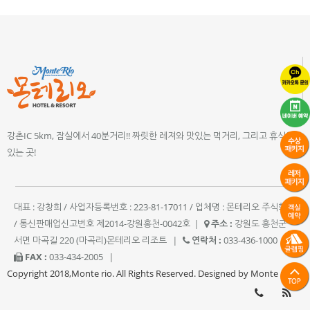
강촌IC 5km, 잠실에서 40분거리!! 짜릿한 레져와 맛있는 먹거리, 그리고 휴식이
있는 곳!
대표 : 강창희 / 사업자등록번호 : 223-81-17011 / 업체명 : 몬테리오 주식회사
/ 통신판매업신고번호 제2014-강원홍천-0042호
|
주소 :
강원도 홍천군
서면 마곡길 220 (마곡리)몬테리오 리조트
|
연락처 :
033-436-1000
|
FAX :
033-434-2005
|
Copyright 2018,Monte rio. All Rights Reserved. Designed by Monte rio.