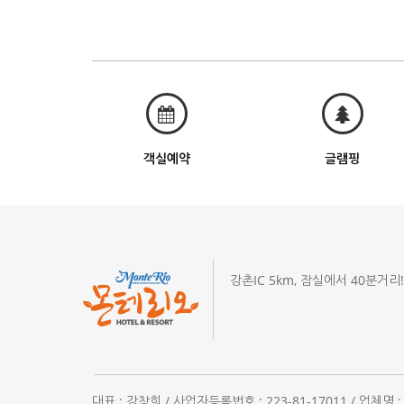
객실예약
글램핑
강촌IC 5km, 잠실에서 40분거리
대표 : 강창희 / 사업자등록번호 : 223-81-17011 / 업