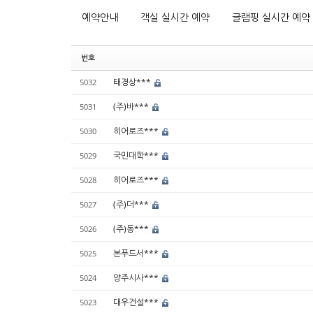
예약안내
객실 실시간 예약
글램핑 실시간 예약
번호
태경상***
5032
(주)바***
5031
히어로즈***
5030
국민대학***
5029
히어로즈***
5028
(주)더***
5027
(주)동***
5026
본푸드서***
5025
양주시사***
5024
대우건설***
5023