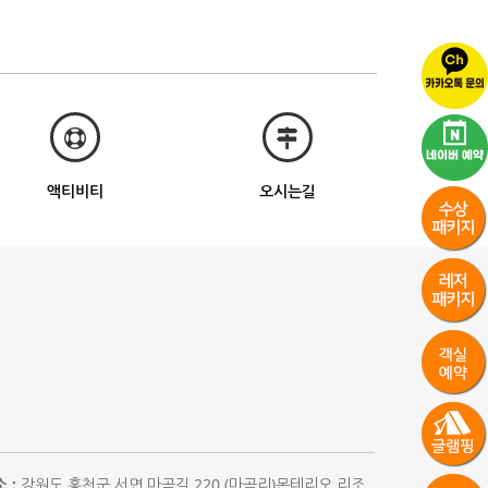
액티비티
오시는길
 :
강원도 홍천군 서면 마곡길 220 (마곡리)몬테리오 리조