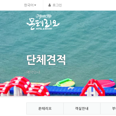
Sketchbook5, 스케치북5
Sketchbook5, 스케치북5
한국어
로그인
단체견적
예약안내
몬테리오
객실안내
부