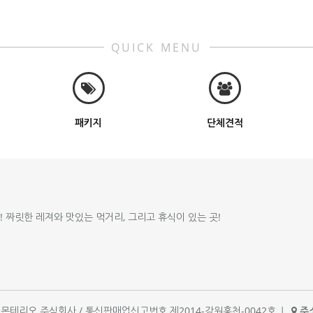
QUICK MENU
패키지
단체견적
!! 짜릿한 레져와 맛있는 먹거리, 그리고 휴식이 있는 곳!
체명 : 몬테리오 주식회사 / 통신판매업신고번호 제2014-강원홍천-0042호
|
주소