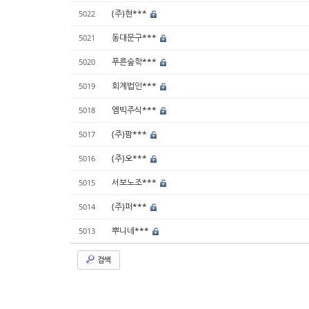
(주)현***
5022
동대문구***
5021
푸른숲학***
5020
회계법인***
5019
엠빅주식***
5018
(주)팜***
5017
(주)오***
5016
서보노조***
5015
(주)퍼***
5014
뿌니네***
5013
검색