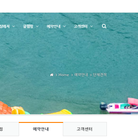
상레저
글램핑
예약안내
고객센터
Home
예약안내
단체견적
핑
예약안내
고객센터