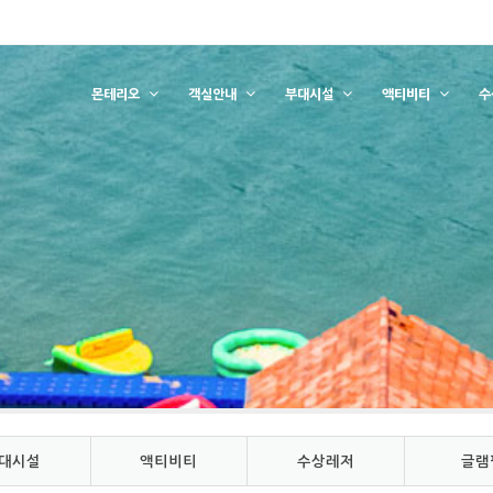
몬테리오
객실안내
부대시설
액티비티
수
대시설
액티비티
수상레저
글램