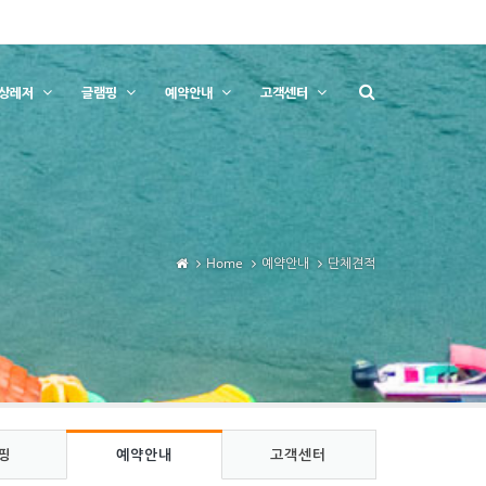
상레저
글램핑
예약안내
고객센터
Home
예약안내
단체견적
핑
예약안내
고객센터