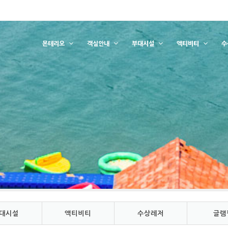
몬테리오
객실안내
부대시설
액티비티
수
대시설
액티비티
수상레저
글램