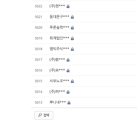
(주)현***
5022
동대문구***
5021
푸른숲학***
5020
회계법인***
5019
엠빅주식***
5018
(주)팜***
5017
(주)오***
5016
서보노조***
5015
(주)퍼***
5014
뿌니네***
5013
검색