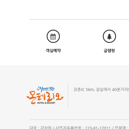
객실예약
글램핑
강촌IC 5km, 잠실에서 40분거리
대표 : 강창희 / 사업자등록번호 : 223-81-17011 / 업