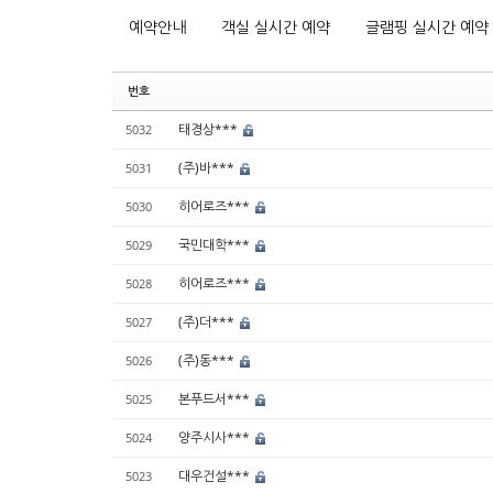
예약안내
객실 실시간 예약
글램핑 실시간 예약
번호
태경상***
5032
(주)바***
5031
히어로즈***
5030
국민대학***
5029
히어로즈***
5028
(주)더***
5027
(주)동***
5026
본푸드서***
5025
양주시사***
5024
대우건설***
5023