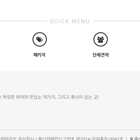
QUICK MENU
패키지
단체견적
!! 짜릿한 레져와 맛있는 먹거리, 그리고 휴식이 있는 곳!
체명 : 몬테리오 주식회사 / 통신판매업신고번호 제2014-강원홍천-0042호
|
주소