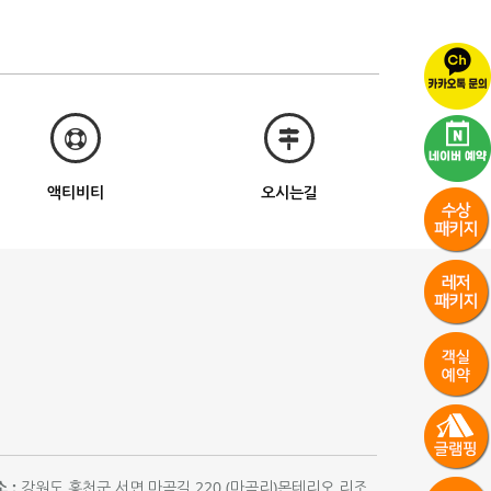
액티비티
오시는길
 :
강원도 홍천군 서면 마곡길 220 (마곡리)몬테리오 리조