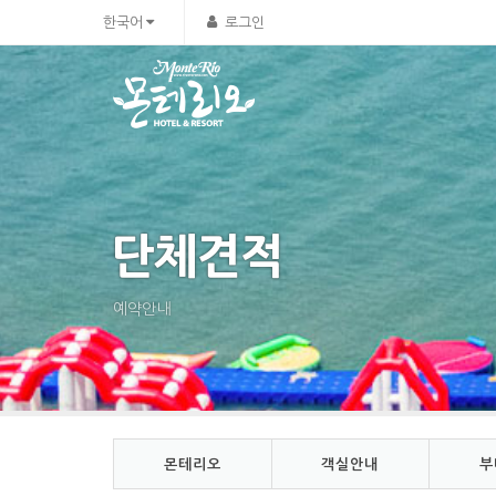
Sketchbook5, 스케치북5
Sketchbook5, 스케치북5
한국어
로그인
단체견적
예약안내
몬테리오
객실안내
부