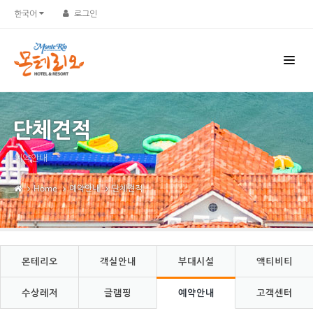
Sketchbook5, 스케치북5
Sketchbook5, 스케치북5
한국어
로그인
단체견적
예약안내
Home
예약안내
단체견적
몬테리오
객실안내
부대시설
액티비티
수상레저
글램핑
예약안내
고객센터