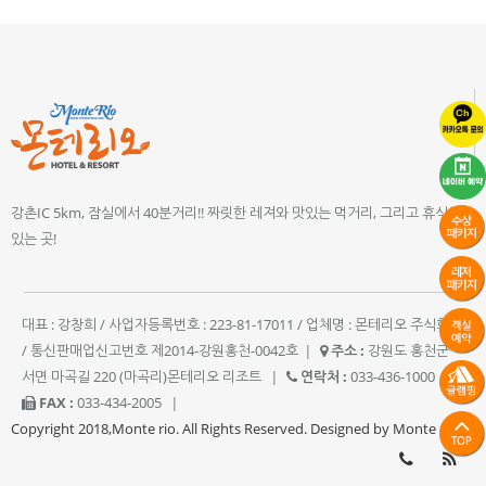
강촌IC 5km, 잠실에서 40분거리!! 짜릿한 레져와 맛있는 먹거리, 그리고 휴식이
있는 곳!
대표 : 강창희 / 사업자등록번호 : 223-81-17011 / 업체명 : 몬테리오 주식회사
/ 통신판매업신고번호 제2014-강원홍천-0042호
|
주소 :
강원도 홍천군
서면 마곡길 220 (마곡리)몬테리오 리조트
|
연락처 :
033-436-1000
|
FAX :
033-434-2005
|
Copyright 2018,Monte rio. All Rights Reserved. Designed by Monte rio.