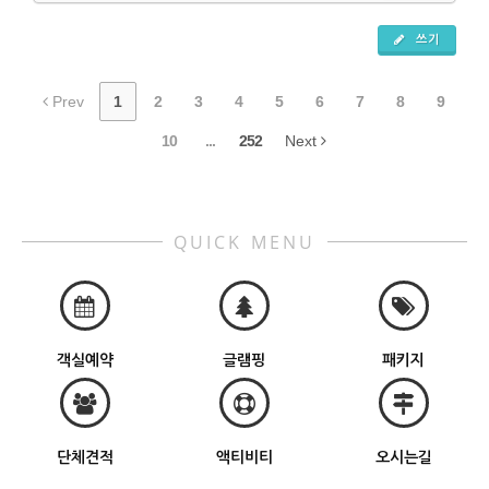
쓰기
Prev
1
2
3
4
5
6
7
8
9
10
...
252
Next
QUICK MENU
객실예약
글램핑
패키지
단체견적
액티비티
오시는길