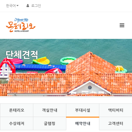
Sketchbook5, 스케치북5
Sketchbook5, 스케치북5
한국어
로그인
단체견적
예약안내
Home
예약안내
단체견적
몬테리오
객실안내
부대시설
액티비티
수상레저
글램핑
예약안내
고객센터