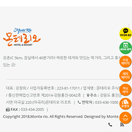
강촌IC 5km, 잠실에서 40분거리!! 짜릿한 레져와 맛있는 먹거리, 그리고 휴식이
있는 곳!
대표 : 강창희 / 사업자등록번호 : 223-81-17011 / 업체명 : 몬테리오 주식회사
/ 통신판매업신고번호 제2014-강원홍천-0042호
|
주소 :
강원도 홍천군
서면 마곡길 220 (마곡리)몬테리오 리조트
|
연락처 :
033-436-1000
|
FAX :
033-434-2005
|
Copyright 2018,Monte rio. All Rights Reserved. Designed by Monte rio.