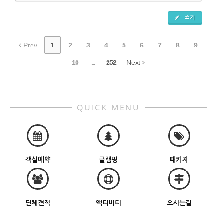
쓰기
Prev
1
2
3
4
5
6
7
8
9
10
...
252
Next
QUICK MENU
객실예약
글램핑
패키지
단체견적
액티비티
오시는길