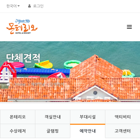
한국어
로그인
단체견적
예약안내
Home
예약안내
단체견적
몬테리오
객실안내
부대시설
액티비티
수상레저
글램핑
예약안내
고객센터