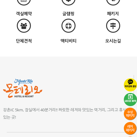
객실예약
글램핑
패키지
단체견적
액티비티
오시는길
강촌IC 5km, 잠실에서 40분거리!! 짜릿한 레져와 맛있는 먹거리, 그리고 휴식이
있는 곳!