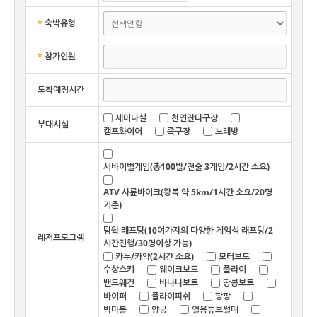
*
숙박유형
*
참가인원
도착예정시간
세미나실
천연잔디구장
부대시설
캠프화이어
족구장
노래방
서바이벌게임(총100발/전술 3게임/2시간 소요)
ATV 사륜바이크(왕복 약 5km/1시간 소요/20명
기준)
팀웍 래프팅(10여가지의 다양한 게임식 래프팅/2
레저프로그램
시간진행/30명이상 가능)
카누/카약(2시간 소요)
모터보트
수상스키
웨이크보드
플라이
밴드웨건
바나나보트
땅콩보트
바이퍼
플라이피쉬
팡팡
빅마블
양궁
얼음튜브썰매