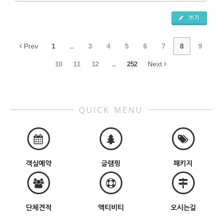
쓰기
Prev
1
...
3
4
5
6
7
8
9
10
11
12
...
252
Next
QUICK MENU
객실예약
글램핑
패키지
단체견적
액티비티
오시는길