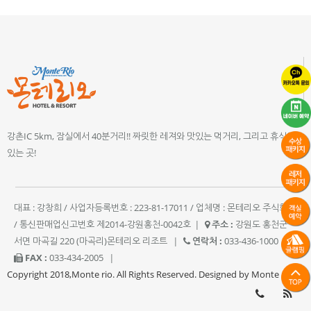
강촌IC 5km, 잠실에서 40분거리!! 짜릿한 레져와 맛있는 먹거리, 그리고 휴식이
있는 곳!
대표 : 강창희 / 사업자등록번호 : 223-81-17011 / 업체명 : 몬테리오 주식회사
/ 통신판매업신고번호 제2014-강원홍천-0042호
|
주소 :
강원도 홍천군
서면 마곡길 220 (마곡리)몬테리오 리조트
|
연락처 :
033-436-1000
|
FAX :
033-434-2005
|
Copyright 2018,Monte rio. All Rights Reserved. Designed by Monte rio.