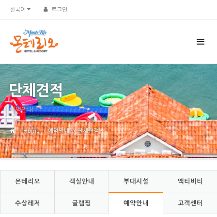
Sketchbook5, 스케치북5
Sketchbook5, 스케치북5
한국어
로그인
단체견적
예약안내
Home
예약안내
단체견적
몬테리오
객실안내
부대시설
액티비티
수상레저
글램핑
예약안내
고객센터