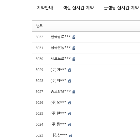
예약안내
객실 실시간 예약
글램핑 실시간 예약
번호
한국장로***
5032
심곡본동***
5031
서보노조***
5030
(주)이***
5029
(주)퍼***
5028
종로발달***
5027
(주)오***
5026
(주)현***
5025
(주)동***
5024
태경상***
5023