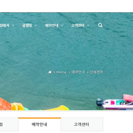
상레저
글램핑
예약안내
고객센터
Home
예약안내
단체견적
핑
예약안내
고객센터