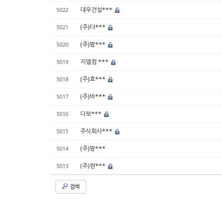
대우건설***
5022
(주)더***
5021
(주)팜***
5020
지엘컴 ***
5019
(주)호***
5018
(주)바***
5017
다보***
5016
주식회사***
5015
(주)팜***
5014
(주)현***
5013
검색