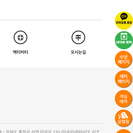
액티비티
오시는길
 :
강원도 홍천군 서면 마곡길 220 (마곡리)몬테리오 리조