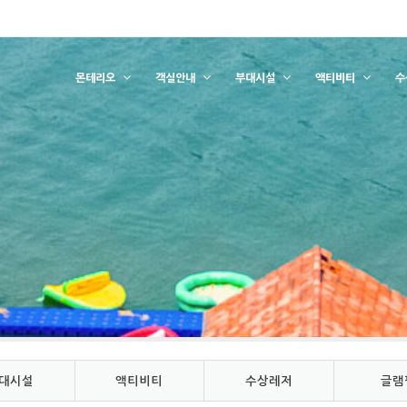
몬테리오
객실안내
부대시설
액티비티
수
대시설
액티비티
수상레저
글램