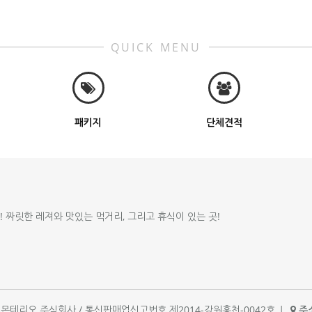
QUICK MENU
패키지
단체견적
!! 짜릿한 레져와 맛있는 먹거리, 그리고 휴식이 있는 곳!
체명 : 몬테리오 주식회사 / 통신판매업신고번호 제2014-강원홍천-0042호
|
주소