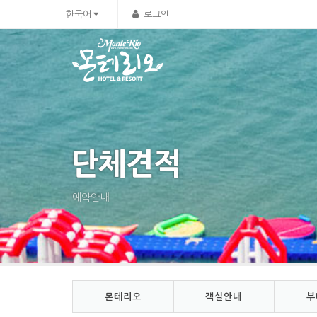
Sketchbook5, 스케치북5
Sketchbook5, 스케치북5
한국어
로그인
단체견적
예약안내
몬테리오
객실안내
부