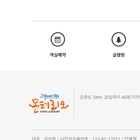
객실예약
글램핑
강촌IC 5km, 잠실에서 40분거리
대표 : 강창희 / 사업자등록번호 : 223-81-17011 / 업