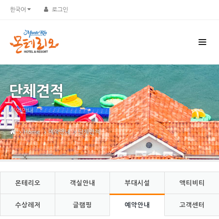
Sketchbook5, 스케치북5
Sketchbook5, 스케치북5
한국어
로그인
단체견적
예약안내
Home
예약안내
단체견적
몬테리오
객실안내
부대시설
액티비티
수상레저
글램핑
예약안내
고객센터