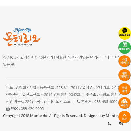
강촌IC 5km, 잠실에서 40분거리!! 짜릿한 레져와 맛있는 먹거리, 그리고 휴식이
있는 곳!
대표 : 강창희 / 사업자등록번호 : 223-81-17011 / 업체명 : 몬테리오 주식회사
/ 통신판매업신고번호 제2014-강원홍천-0042호
|
주소 :
강원도 홍천군
서면 마곡길 220 (마곡리)몬테리오 리조트
|
연락처 :
033-436-1000
|
FAX :
033-434-2005
|
Copyright 2018,Monte rio. All Rights Reserved. Designed by Monte rio.