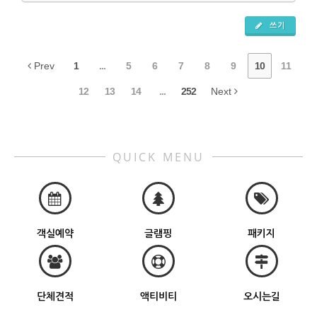
쓰기
Prev
1
...
5
6
7
8
9
10
11
12
13
14
...
252
Next
QUICK MENU
객실예약
글램핑
패키지
단체견적
액티비티
오시는길