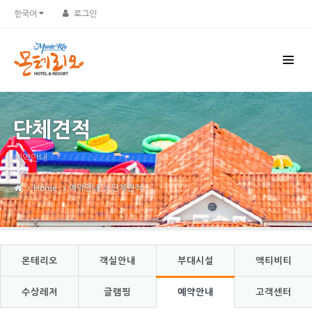
Sketchbook5, 스케치북5
Sketchbook5, 스케치북5
한국어
로그인
단체견적
예약안내
Home
예약안내
단체견적
몬테리오
객실안내
부대시설
액티비티
수상레저
글램핑
예약안내
고객센터