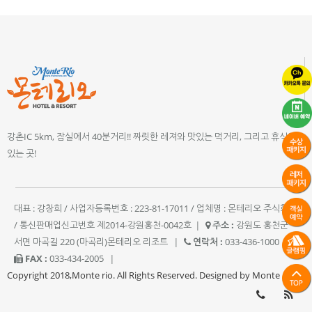
강촌IC 5km, 잠실에서 40분거리!! 짜릿한 레져와 맛있는 먹거리, 그리고 휴식이
있는 곳!
대표 : 강창희 / 사업자등록번호 : 223-81-17011 / 업체명 : 몬테리오 주식회사
/ 통신판매업신고번호 제2014-강원홍천-0042호
|
주소 :
강원도 홍천군
서면 마곡길 220 (마곡리)몬테리오 리조트
|
연락처 :
033-436-1000
|
FAX :
033-434-2005
|
Copyright 2018,Monte rio. All Rights Reserved. Designed by Monte rio.