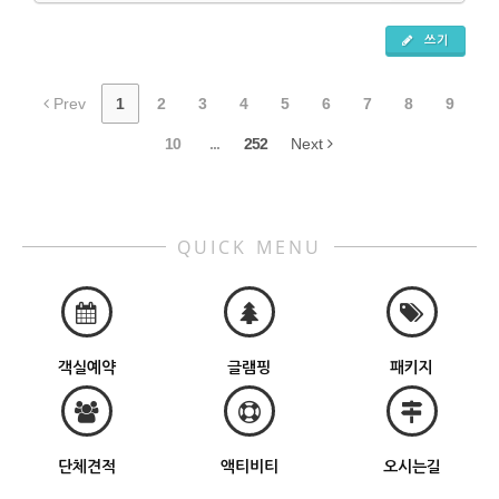
쓰기
Prev
1
2
3
4
5
6
7
8
9
10
...
252
Next
QUICK MENU
객실예약
글램핑
패키지
단체견적
액티비티
오시는길