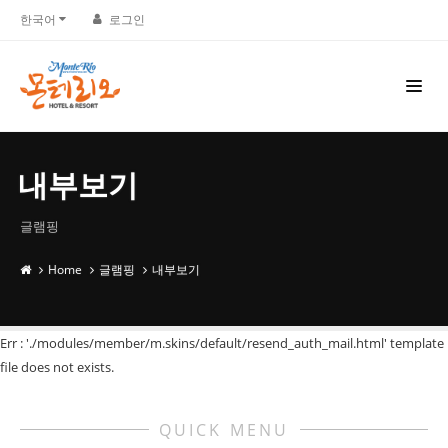
한국어
로그인
내부보기
글램핑
Home
글램핑
내부보기
Err : './modules/member/m.skins/default/resend_auth_mail.html' template
file does not exists.
QUICK MENU