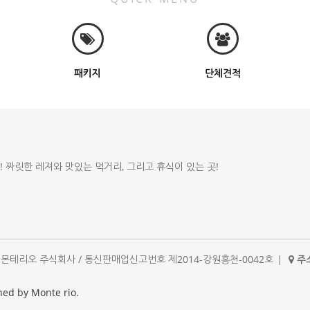
패키지
단체견적
!! 짜릿한 레져와 맛있는 먹거리, 그리고 휴식이 있는 곳!
체명 : 몬테리오 주식회사 / 통신판매업신고번호 제2014-강원홍천-0042호
|
주소
|
ned by Monte rio.