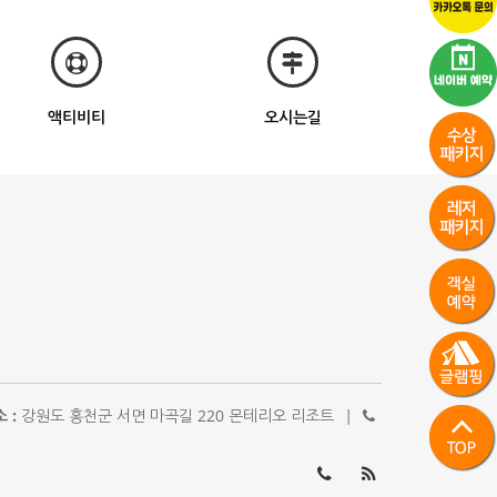
액티비티
오시는길
 :
강원도 홍천군 서면 마곡길 220 몬테리오 리조트
|