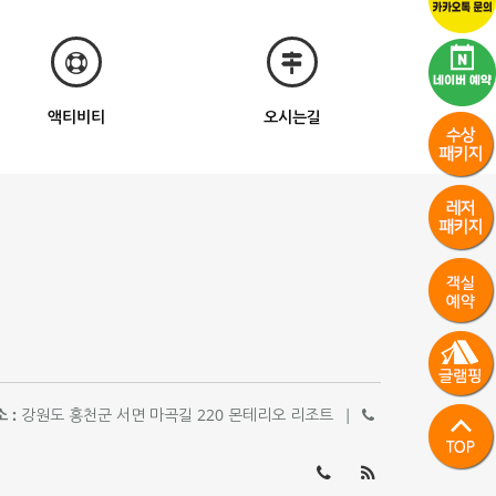
액티비티
오시는길
 :
강원도 홍천군 서면 마곡길 220 몬테리오 리조트
|