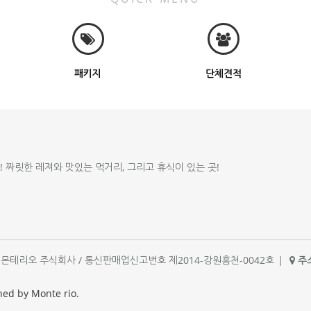
패키지
단체견적
!! 짜릿한 레져와 맛있는 먹거리, 그리고 휴식이 있는 곳!
체명 : 몬테리오 주식회사 / 통신판매업신고번호 제2014-강원홍천-0042호
|
주소
|
ned by Monte rio.